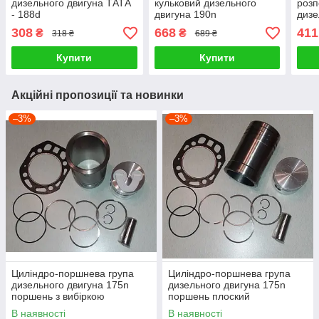
дизельного двигуна ТАТА
кульковий дизельного
розп
- 188d
двигуна 190n
дизе
308
668
411
₴
₴
318 ₴
689 ₴
Купити
Купити
Акційні пропозиції та новинки
–3%
–3%
Циліндро-поршнева група
Циліндро-поршнева група
дизельного двигуна 175n
дизельного двигуна 175n
поршень з вибіркою
поршень плоский
В наявності
В наявності