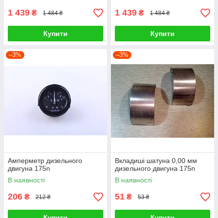
1 439
1 439
₴
₴
1 484 ₴
1 484 ₴
Купити
Купити
–3%
–3%
Амперметр дизельного
Вкладиші шатуна 0,00 мм
двигуна 175n
дизельного двигуна 175n
В наявності
В наявності
206
51
₴
₴
212 ₴
53 ₴
Купити
Купити