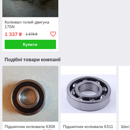
Колінвал голий двигуна
175N
1 337
₴
1 378 ₴
Купити
Подібні товари компанії
Підшипник колінвала 6308
Підшипник колінвала 6311
Шест