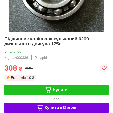
Підшипник колінвала кульковий 6209
дизельного двигуна 175n
В наявності
Код: az000336
Роздріб
308
₴
318 ₴
Економія
10 ₴
Купити
або
Купити з