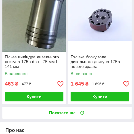
Гільза циліндра дизельного
Голівка блоку гола
двигуна 175n dвн - 75 мм L -
дизельного двигуна 175n
141 мм
нового зразка
В наявності
В наявності
463
1 645
₴
₴
477 ₴
1 696 ₴
Купити
Купити
Показати ще
Про нас