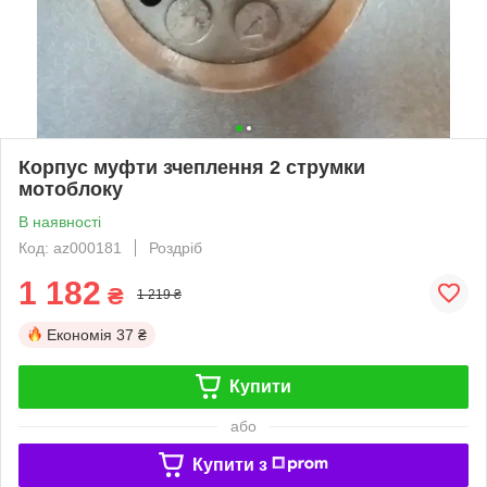
Корпус муфти зчеплення 2 струмки
мотоблоку
В наявності
Код: az000181
Роздріб
1 182
₴
1 219 ₴
Економія
37 ₴
Купити
або
Купити з