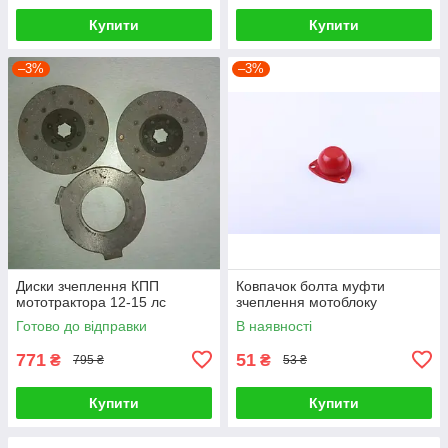
Купити
Купити
–3%
–3%
Диски зчеплення КПП
Ковпачок болта муфти
мототрактора 12-15 лс
зчеплення мотоблоку
Готово до відправки
В наявності
771
51
₴
₴
795 ₴
53 ₴
Купити
Купити