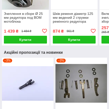
Зчеплення в сборе Ø 25
Шків ременя діаметр 125
Вил
мм редуктора под ВОМ
мм ведений 2 струмки
зчеп
мотоблока
ремінного редуктора
збор
мотоблоку
257
1 439
874
₴
₴
1 484 ₴
901 ₴
265 ₴
Купити
Купити
Акційні пропозиції та новинки
–3%
–3%