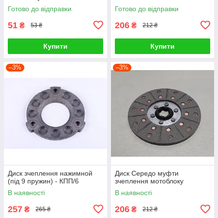
Готово до відправки
Готово до відправки
51
206
₴
₴
53 ₴
212 ₴
Купити
Купити
–3%
–3%
Диск зчеплення нажимной
Диск Середо муфти
(під 9 пружин) - КПП/6
зчеплення мотоблоку
В наявності
В наявності
257
206
₴
₴
265 ₴
212 ₴