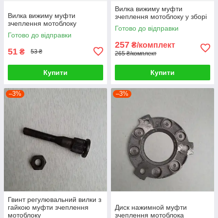
Вилка вижиму муфти
Вилка вижиму муфти
зчеплення мотоблоку у зборі
зчеплення мотоблоку
Готово до відправки
Готово до відправки
257
₴/комплект
51
₴
53 ₴
265 ₴/комплект
Купити
Купити
–3%
–3%
Гвинт регулювальний вилки з
гайкою муфти зчеплення
Диск нажимной муфти
мотоблоку
зчеплення мотоблока