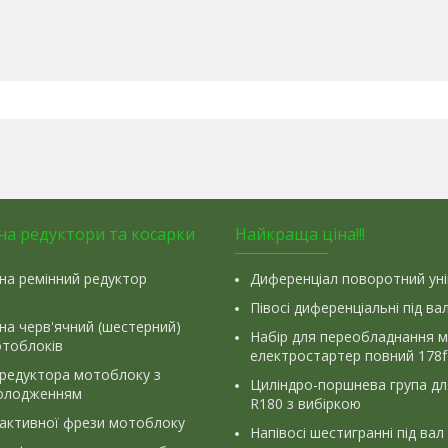
на редуктори та косарки
Найкраща ціна!!!
на ремінний редуктор
Диференціал поворотний ун
Півосі диференціальні під ва
на черв'ячний (шестерний)
Набір для переобладнання 
отоблоків
електростартер повний 178f
 редуктора мотоблоку з
Циліндро-поршнева група д
олодженням
R180 з вибіркою
 активної фрези мотоблоку
Напівосі шестигранні під вал