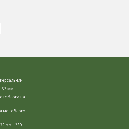
іверсальний
л 32 мм.
мотоблока на
ля мотоблоку
 32 мм l-250