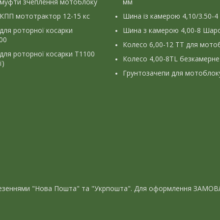
 муфти зчеплення мотоблоку
мм
КПП мототрактор 12-15 кс
Шина із камерою 4,10/3.50-4
для роторної косарки
Шина з камерою 4,00-8 Шаро
900
Колесо 6,00-12 ТТ для мото
для роторної косарки Т1100
Колесо 4,00-8TL безкамерне
ї)
Грунтозачепи для мотоблок
евезеннями "Нова Пошта" та "Укрпошта". Для оформлення ЗАМОВ