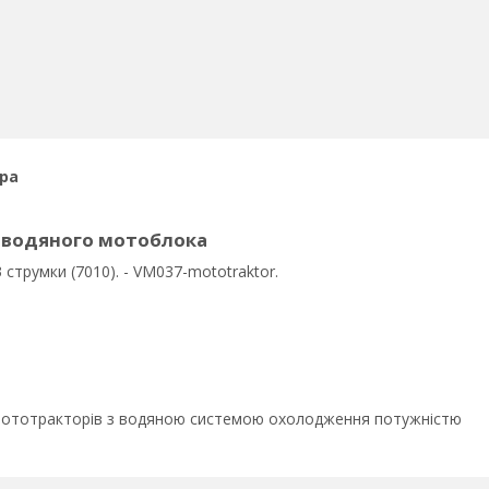
ра
 водяного мотоблока
струмки (7010). - VM037-mototraktor.
 мототракторів з водяною системою охолодження потужністю