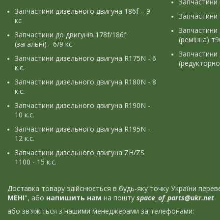
Запчастини
Запчастини дизельного двигуна 186f – 9
Запчастини 
кс
Запчастини 
Запчастини до двигунів 178f/186f
(ремінна) т
(загальні) - 6/9 кс
Запчастини 
Запчастини дизельного двигуна R175N - 6
(редукторно
к.с.
Запчастини дизельного двигуна R180N - 8
к.с.
Запчастини дизельного двигуна R190N -
10 к.с.
Запчастини дизельного двигуна R195N -
12 к.с.
Запчастини дизельного двигуна ZH/ZS
1100 - 15 к.с.
Доставка товару здійснюється в будь-яку точку України пер
МЕНІ
", або
напишить нам
на пошту
space_of_parts@ukr.net
або зв'яжіться з нашими менеджерами за телефонами: