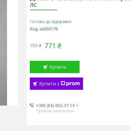
лс
Готово до відправки
Код:
az000179
771 ₴
795 ₴
Купити
Купити з
+380 (63) 602-37-13
Прийом замовлень