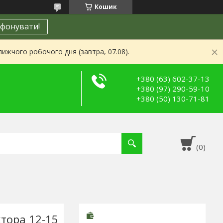
Кошик
фонувати!
ижчого робочого дня (завтра, 07.08).
+380 (63) 602-37-13
+380 (97) 290-59-10
+380 (50) 130-71-81
тора 12-15