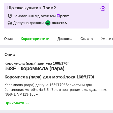
Що таке купити з Пром?
Замовлення під захистом
Доступна доставка
Опис
Характеристики
Доставка
Оплата
Умови 
Опис
Коромисла (пара) двигуна 168f/170f
168F - коромисла (пара)
Коромисла (пара) для мотоблока 168f/170f
Коромисла (пара) двигуна 168f/170f Запчастини для
бензинових мотоблоків 6,5 і 7 лс з повітряним охолодженням.
(8584). VM113-168F
Приховати