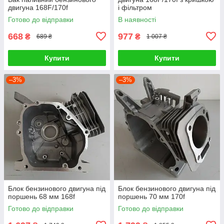
двигуна 168F/170f
і фільтром
Готово до відправки
В наявності
668
977
₴
₴
689 ₴
1 007 ₴
Купити
Купити
–3%
–3%
Блок бензинового двигуна під
Блок бензинового двигуна під
поршень 68 мм 168f
поршень 70 мм 170f
Готово до відправки
Готово до відправки