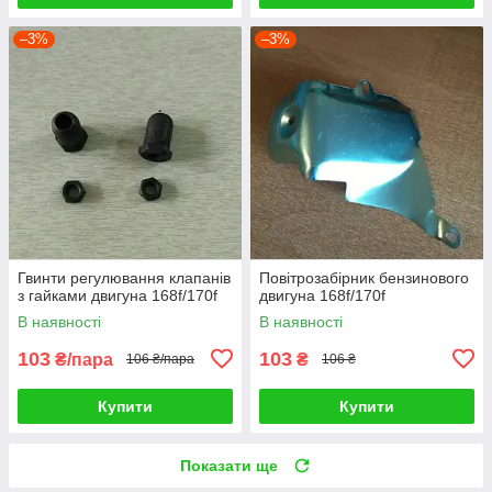
–3%
–3%
Гвинти регулювання клапанів
Повітрозабірник бензинового
з гайками двигуна 168f/170f
двигуна 168f/170f
В наявності
В наявності
103
103
₴/пара
₴
106 ₴/пара
106 ₴
Купити
Купити
Показати ще