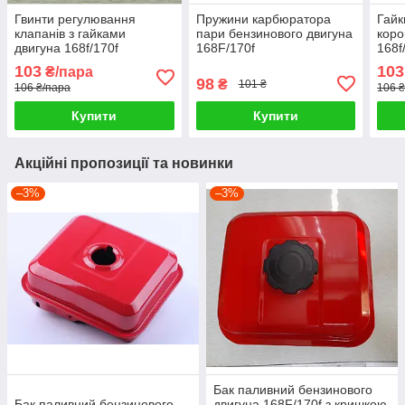
Гвинти регулювання
Пружини карбюратора
Гайк
клапанів з гайками
пари бензинового двигуна
коро
двигуна 168f/170f
168F/170f
168f
103
103
₴/пара
98
₴
101 ₴
106 ₴/пара
106 
Купити
Купити
Акційні пропозиції та новинки
–3%
–3%
Бак паливний бензинового
Бак паливний бензинового
двигуна 168F/170f з кришкою