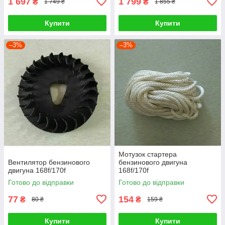
1 697
1 799
₴
₴
1 749 ₴
1 855 ₴
Купити
Купити
–3%
–3%
Мотузок стартера
Вентилятор бензинового
бензинового двигуна
двигуна 168f/170f
168f/170f
Готово до відправки
Готово до відправки
77
154
₴
₴
80 ₴
159 ₴
Купити
Купити