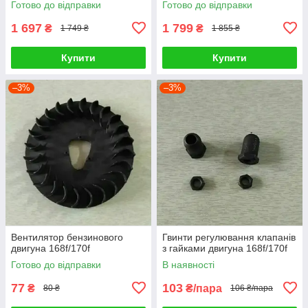
Готово до відправки
Готово до відправки
1 697
1 799
₴
₴
1 749 ₴
1 855 ₴
Купити
Купити
–3%
–3%
Вентилятор бензинового
Гвинти регулювання клапанів
двигуна 168f/170f
з гайками двигуна 168f/170f
Готово до відправки
В наявності
77
103
₴
₴/пара
80 ₴
106 ₴/пара