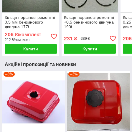
Кільця поршневі ремонтні
Кільця поршневі ремонтні
Кіль
0,5 мм бензинового
+0,5 бензинового двигуна
0,25
двигуна 177f
190f
двиг
206
₴/комплект
231
206
₴
239 ₴
212 ₴/комплект
Купити
Купити
Акційні пропозиції та новинки
–3%
–3%