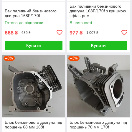
Бак паливний бензинового
Бак паливний бензинового
двигуна 168F/170f з кришкою
двигуна 168F/170f
і фільтром
Готово до відправки
В наявності
668
977
₴
₴
689 ₴
1 007 ₴
Купити
Купити
–3%
–3%
Блок бензинового двигуна під
Блок бензинового двигуна під
поршень 68 мм 168f
поршень 70 мм 170f