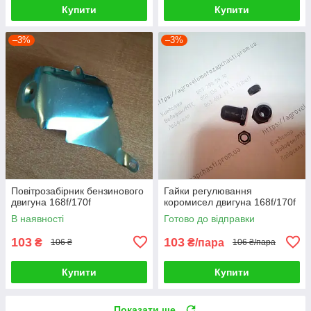
Купити
Купити
–3%
–3%
Повітрозабірник бензинового
Гайки регулювання
двигуна 168f/170f
коромисел двигуна 168f/170f
В наявності
Готово до відправки
103
103
₴
₴/пара
106 ₴
106 ₴/пара
Купити
Купити
Показати ще