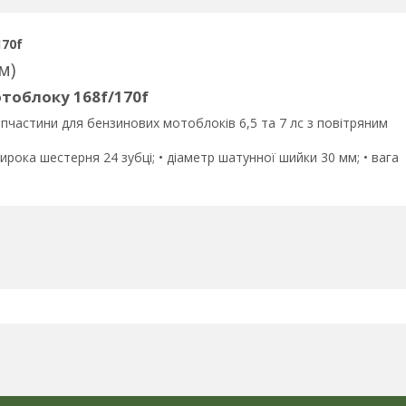
170f
м)
отоблоку 168f/170f
Запчастини для бензинових мотоблоків 6,5 та 7 лс з повітряним
ирока шестерня 24 зубці; • діаметр шатунної шийки 30 мм; • вага