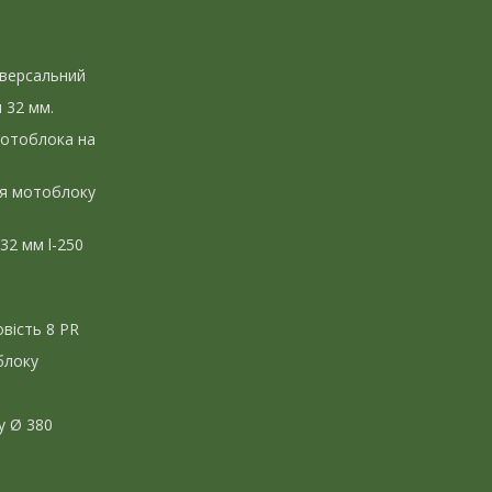
іверсальний
л 32 мм.
мотоблока на
ля мотоблоку
 32 мм l-250
вість 8 PR
блоку
у Ø 380