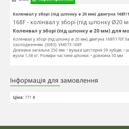
Коленвал у зборі (під шпонку ø 20 мм) двигуна 168f/
168F - колінвал у зборі (під шпонку Ø20 м
Коленвал у зборі (під шпонку ø 20 мм) для м
Коленвал у зборі (під шпонку ø 20 мм) двигуна 168f/170f 
охолодженням. (3083). VM073-168F
Довжина загальна 250 мм; • вузька шестерня 39 зубців; • ш
вузла 1,58 кг. Розміри частини шпонки: • довжина 50 мм
Інформація для замовлення
Ціна:
771 ₴