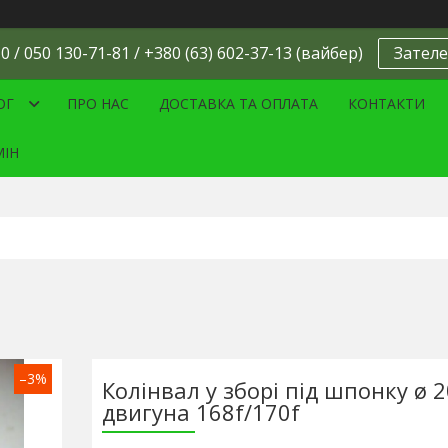
0 / 050 130-71-81 / +380 (63) 602-37-13 (вайбер)
Зателе
ОГ
ПРО НАС
ДОСТАВКА ТА ОПЛАТА
КОНТАКТИ
МІН
–3%
Колінвал у зборі під шпонку ø 
двигуна 168f/170f