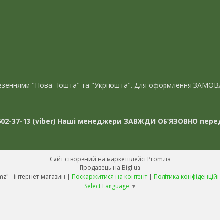
евезеннями "Нова Пошта" та "Укрпошта". Для оформлення ЗАМОВ
02-37-13 (viber)
Наші менеджери ЗАВЖДИ ОБ’ЯЗОВНО перед
Сайт створений на маркетплейсі
Prom.ua
Продавець на Bigl.ua
"Avmz" - інтернет-магазин |
Поскаржитися на контент
|
Політика конфіденційн
Select Language
▼