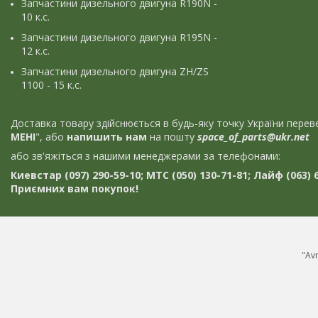
Запчастини дизельного двигуна R190N -
10 к.с.
Запчастини дизельного двигуна R195N -
12 к.с.
Запчастини дизельного двигуна ZH/ZS
1100 - 15 к.с.
Доставка товару здійснюється в будь-яку точку України пер
МЕНІ
", або
напишить нам
на пошту
space_of_parts@ukr.net
або зв'яжіться з нашими менеджерами за телефонами:
Киевстар (097) 290-59-10; МТС (050) 130-71-81; Лайф (063) 6
Приємних вам покупок!