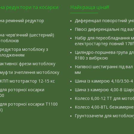
на редуктори та косарки
Найкраща ціна!!!
на ремінний редуктор
Диференціал поворотний ун
Півосі диференціальні під ва
на черв'ячний (шестерний)
Набір для переобладнання 
отоблоків
електростартер повний 178f
 редуктора мотоблоку з
Циліндро-поршнева група д
олодженням
R180 з вибіркою
 активної фрези мотоблоку
Напівосі шестигранні під вал
 муфти зчеплення мотоблоку
мм
КПП мототрактор 12-15 кс
Шина із камерою 4,10/3.50-4
для роторної косарки
Шина з камерою 4,00-8 Шаро
900
Колесо 6,00-12 ТТ для мото
для роторної косарки Т1100
Колесо 4,00-8TL безкамерне
ї)
Грунтозачепи для мотоблок