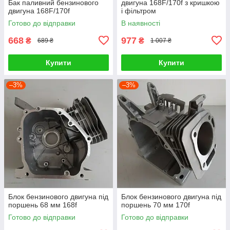
Бак паливний бензинового
двигуна 168F/170f з кришкою
двигуна 168F/170f
і фільтром
Готово до відправки
В наявності
668
977
₴
₴
689 ₴
1 007 ₴
Купити
Купити
–3%
–3%
Блок бензинового двигуна під
Блок бензинового двигуна під
поршень 68 мм 168f
поршень 70 мм 170f
Готово до відправки
Готово до відправки