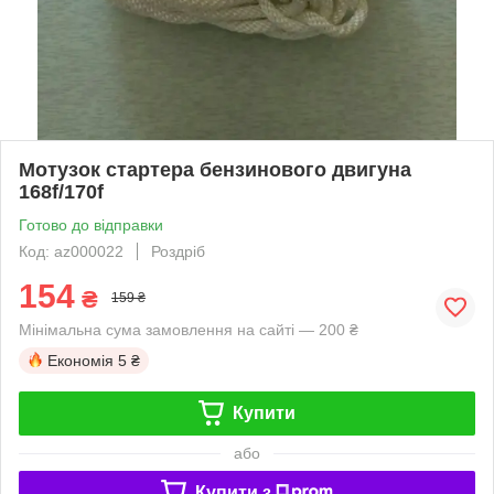
Мотузок стартера бензинового двигуна
168f/170f
Готово до відправки
Код: az000022
Роздріб
154
₴
159 ₴
Мінімальна сума замовлення на сайті — 200 ₴
Економія
5 ₴
Купити
або
Купити з