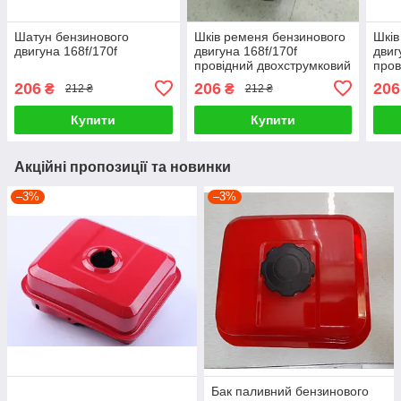
Шатун бензинового
Шків ременя бензинового
Шків
двигуна 168f/170f
двигуна 168f/170f
двиг
провідний двохструмковий
пров
профіль А під вал ø19 мм
проф
206
206
206
₴
₴
212 ₴
212 ₴
Купити
Купити
Акційні пропозиції та новинки
–3%
–3%
Бак паливний бензинового