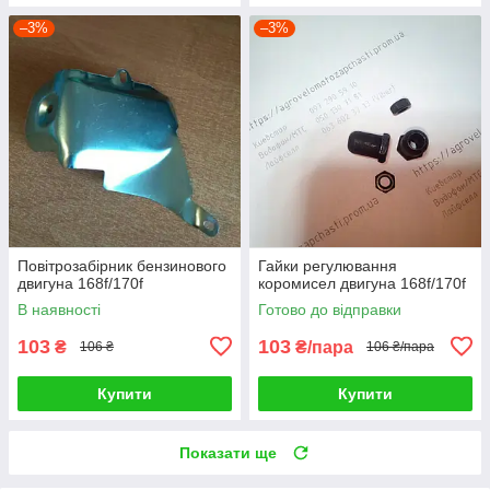
–3%
–3%
Повітрозабірник бензинового
Гайки регулювання
двигуна 168f/170f
коромисел двигуна 168f/170f
В наявності
Готово до відправки
103
103
₴
₴/пара
106 ₴
106 ₴/пара
Купити
Купити
Показати ще