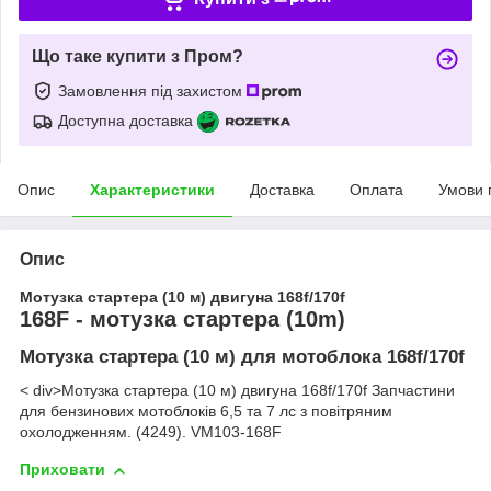
Що таке купити з Пром?
Замовлення під захистом
Доступна доставка
Опис
Характеристики
Доставка
Оплата
Умови 
Опис
Мотузка стартера (10 м) двигуна 168f/170f
168F - мотузка стартера (10m)
Мотузка стартера (10 м) для мотоблока 168f/170f
< div>
Мотузка стартера (10 м) двигуна 168f/170f Запчастини
для бензинових мотоблоків 6,5 та 7 лс з повітряним
охолодженням. (4249). VM103-168F
Приховати