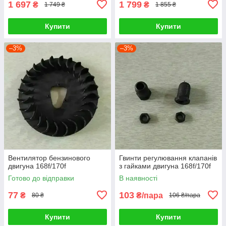
1 697
1 799
₴
₴
1 749 ₴
1 855 ₴
Купити
Купити
–3%
–3%
Вентилятор бензинового
Гвинти регулювання клапанів
двигуна 168f/170f
з гайками двигуна 168f/170f
Готово до відправки
В наявності
77
103
₴
₴/пара
80 ₴
106 ₴/пара
Купити
Купити