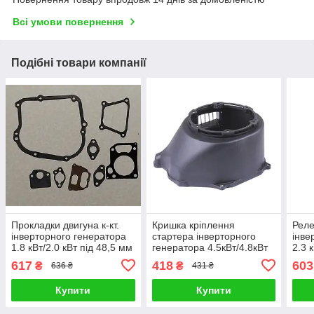
Всі умови повернення
Подібні товари компанії
Прокладки двигуна к-кт.
Кришка кріплення
Реле
інверторного генератора
стартера інверторного
інве
1.8 кВт/2.0 кВт під 48,5 мм
генератора 4.5кВт/4.8кВт
2.3 
617
418
603
₴
₴
636 ₴
431 ₴
Купити
Купити