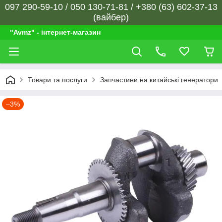
097 290-59-10 / 050 130-71-81 / +380 (63) 602-37-13
(вайбер)
"Avmz" - інтернет-магазин
Товари та послуги
Запчастини на китайські генератори
–3%