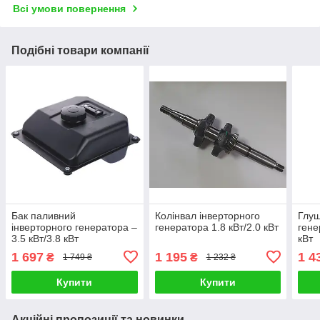
Всі умови повернення
Подібні товари компанії
Бак паливний
Колінвал інверторного
Глуш
інверторного генератора –
генератора 1.8 кВт/2.0 кВт
гене
3.5 кВт/3.8 кВт
кВт
1 697
1 195
1 4
₴
₴
1 749 ₴
1 232 ₴
Купити
Купити
Акційні пропозиції та новинки