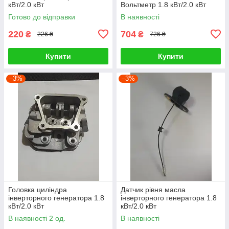
кВт/2.0 кВт
Вольтметр 1.8 кВт/2.0 кВт
Готово до відправки
В наявності
220
704
₴
₴
226 ₴
726 ₴
Купити
Купити
–3%
–3%
Головка циліндра
Датчик рівня масла
інверторного генератора 1.8
інверторного генератора 1.8
кВт/2.0 кВт
кВт/2.0 кВт
В наявності 2 од.
В наявності