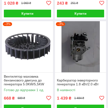
1 028
243
₴
₴
1 060 ₴
251 ₴
Купити
Купити
–3%
–3%
Вентилятор маховика
бензинового двигуна до
Карбюратор інверторного
генератора 5.0KW/5,5KW
генератора 1.8 кВт/2.0 кВт
Готово до відправки 1 од.
В наявності
668
1 439
₴
₴
689 ₴
1 484 ₴