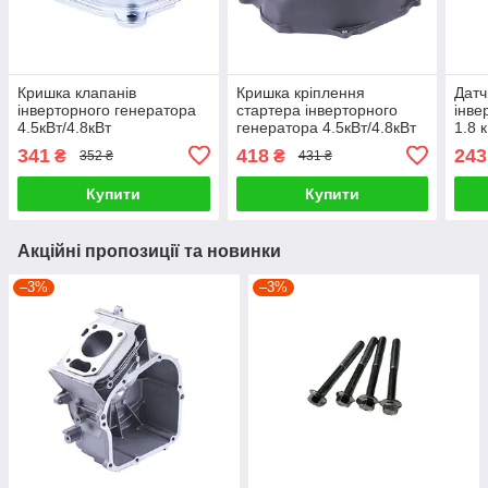
Кришка клапанів
Кришка кріплення
Датч
інверторного генератора
стартера інверторного
інве
4.5кВт/4.8кВт
генератора 4.5кВт/4.8кВт
1.8 
341
418
243
₴
₴
352 ₴
431 ₴
Купити
Купити
Акційні пропозиції та новинки
–3%
–3%