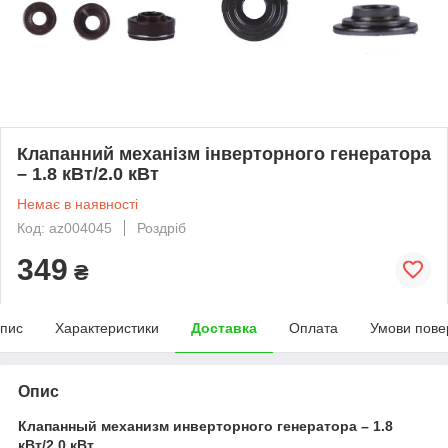
Клапанний механізм інверторного генератора
– 1.8 кВт/2.0 кВт
Немає в наявності
Код: az004045
Роздріб
349
₴
пис
Характеристики
Доставка
Оплата
Умови пове
Опис
Клапанный механизм инверторного генератора – 1.8
кВт/2.0 кВт