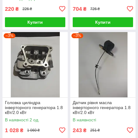
220
704
₴
₴
226 ₴
726 ₴
Купити
Купити
–3%
–3%
Головка циліндра
Датчик рівня масла
інверторного генератора 1.8
інверторного генератора 1.8
кВт/2.0 кВт
кВт/2.0 кВт
В наявності 2 од.
В наявності
1 028
243
₴
₴
1 060 ₴
251 ₴