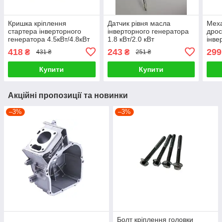
Кришка кріплення
Датчик рівня масла
Меха
стартера інверторного
інверторного генератора
дрос
генератора 4.5кВт/4.8кВт
1.8 кВт/2.0 кВт
інве
4.5к
418
243
299
₴
₴
431 ₴
251 ₴
Купити
Купити
Акційні пропозиції та новинки
–3%
–3%
Болт кріплення головки