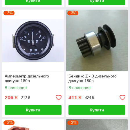
Купити
Купити
–3%
–3%
Амперметр дизельного
Бендикс Z - 9 дизельного
двигуна 180n
двигуна 180n
В наявності
В наявності
206
411
₴
₴
212 ₴
424 ₴
Купити
Купити
–3%
–3%