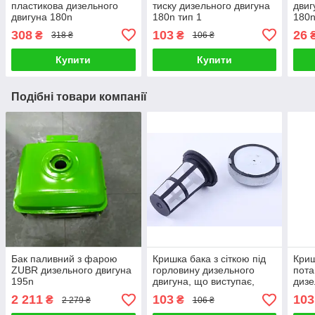
пластикова дизельного
тиску дизельного двигуна
двиг
двигуна 180n
180n тип 1
180n
пали
308
103
26
₴
₴
318 ₴
106 ₴
Купити
Купити
Подібні товари компанії
Бак паливний з фарою
Кришка бака з сіткою під
Криш
ZUBR дизельного двигуна
горловину дизельного
пота
195n
двигуна, що виступає,
дизе
180n
2 211
103
103
₴
₴
2 279 ₴
106 ₴