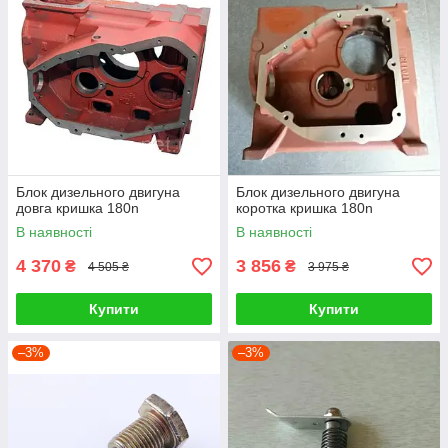
Блок дизельного двигуна
Блок дизельного двигуна
довга кришка 180n
коротка кришка 180n
В наявності
В наявності
4 370
3 856
₴
₴
4 505 ₴
3 975 ₴
Купити
Купити
–3%
–3%