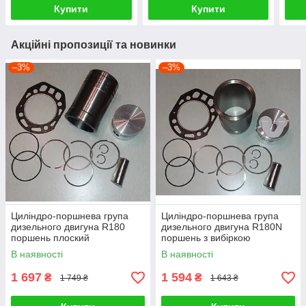
Купити
Купити
Акційні пропозиції та новинки
–3%
–3%
Циліндро-поршнева група
Циліндро-поршнева група
дизельного двигуна R180
дизельного двигуна R180N
поршень плоский
поршень з вибіркою
В наявності
В наявності
1 697
1 594
₴
₴
1 749 ₴
1 643 ₴