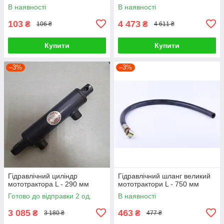
В наявності
В наявності
103
4 473
₴
₴
106 ₴
4 611 ₴
Купити
Купити
–3%
–3%
Гідравлічний циліндр
Гідравлічний шланг великий
мототрактора L - 290 мм
мототрактори L - 750 мм
Готово до відправки 2 од.
В наявності
3 085
463
₴
₴
3 180 ₴
477 ₴