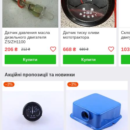
Датчик давления масла
Датчик тиску оливи
Скло
дизельного двигателя
мототрактора
двиг
ZS/ZH1100
206
668
103
₴
₴
212 ₴
689 ₴
Купити
Купити
Акційні пропозиції та новинки
–3%
–3%