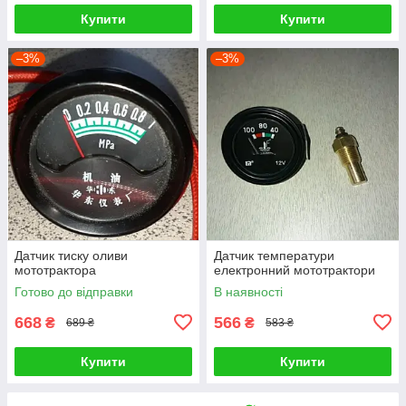
Купити
Купити
–3%
–3%
Датчик тиску оливи
Датчик температури
мототрактора
електронний мототрактори
Готово до відправки
В наявності
668
566
₴
₴
689 ₴
583 ₴
Купити
Купити