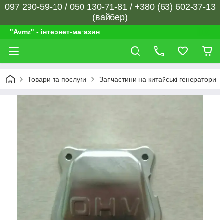
097 290-59-10 / 050 130-71-81 / +380 (63) 602-37-13
(вайбер)
"Avmz" - інтернет-магазин
Товари та послуги
Запчастини на китайські генератори