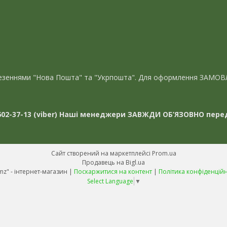
евезеннями "Нова Пошта" та "Укрпошта". Для оформлення ЗАМОВ
02-37-13 (viber)
Наші менеджери ЗАВЖДИ ОБ’ЯЗОВНО перед
Сайт створений на маркетплейсі
Prom.ua
Продавець на Bigl.ua
"Avmz" - інтернет-магазин |
Поскаржитися на контент
|
Політика конфіденційн
Select Language
▼