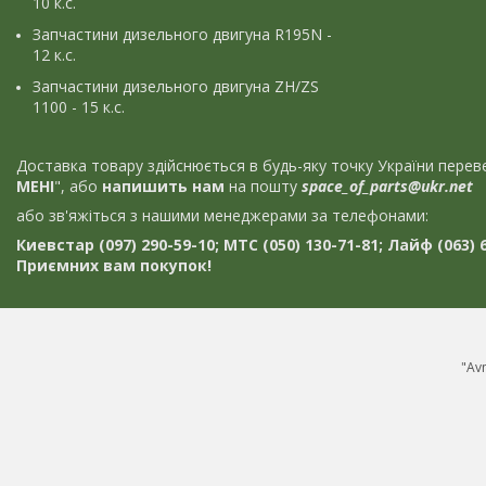
10 к.с.
Запчастини дизельного двигуна R195N -
12 к.с.
Запчастини дизельного двигуна ZH/ZS
1100 - 15 к.с.
Доставка товару здійснюється в будь-яку точку України пер
МЕНІ
", або
напишить нам
на пошту
space_of_parts@ukr.net
або зв'яжіться з нашими менеджерами за телефонами:
Киевстар (097) 290-59-10; МТС (050) 130-71-81; Лайф (063) 6
Приємних вам покупок!