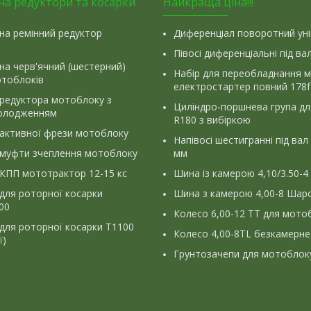
на редуктори та косарки
Найкраща ціна!!!
на ремінний редуктор
Диференціал поворотний ун
Півосі диференціальні під ва
на черв'ячний (шестерний)
Набір для переобладнання 
отоблоків
електростартер повний 178f
 редуктора мотоблоку з
Циліндро-поршнева група д
олодженням
R180 з вибіркою
 активної фрези мотоблоку
Напівосі шестигранні під вал
 муфти зчеплення мотоблоку
мм
КПП мототрактор 12-15 кс
Шина із камерою 4,10/3.50-4
для роторної косарки
Шина з камерою 4,00-8 Шаро
900
Колесо 6,00-12 ТТ для мото
для роторної косарки Т1100
Колесо 4,00-8TL безкамерне
ї)
Грунтозачепи для мотоблок