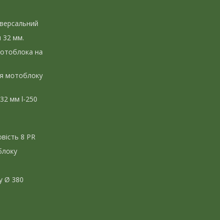
іверсальний
л 32 мм.
мотоблока на
ля мотоблоку
 32 мм l-250
вість 8 PR
блоку
у Ø 380