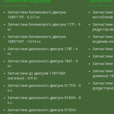
Запчастини на двигуни
Запчастини 
Запчастини бензинового двигуна
Запчастини 
168f/170f - 6,5/7 кс
мотоблоків
Запчастини бензинового двигуна 177f – 9
Запчастини 
кс
редуктор м
Запчастини бензинового двигуна
Запчастини
188f/190f - 13/16 кс
водяним ох
Запчастини дизельного двигуна 178f – 6
Запчастини
кс
Запчастини
Запчастини дизельного двигуна 186f – 9
Запчастини 
кс
Запчастини 
Запчастини до двигунів 178f/186f
(ремінна) т
(загальні) - 6/9 кс
Запчастини 
Запчастини дизельного двигуна R175N - 6
(редукторно
к.с.
Запчастини дизельного двигуна R180N - 8
к.с.
Запчастини дизельного двигуна R190N -