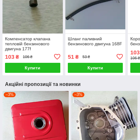
Компенсатор клапана
Шланг паливний
Коро
тепловій бензинового
бензинового двигуна 168F
бенз
двигуна 177f
103
103
51
₴
₴
106 ₴
53 ₴
106 
Купити
Купити
Акційні пропозиції та новинки
–3%
–3%