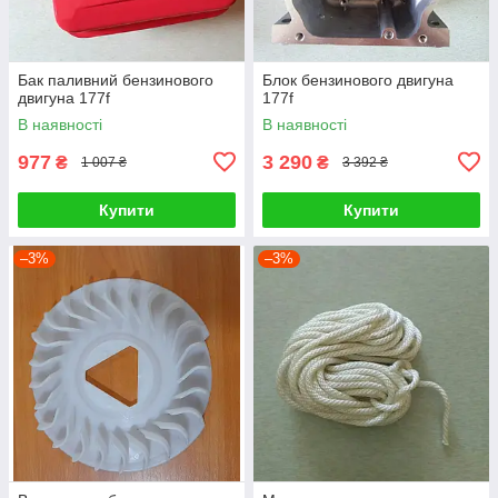
Бак паливний бензинового
Блок бензинового двигуна
двигуна 177f
177f
В наявності
В наявності
977
3 290
₴
₴
1 007 ₴
3 392 ₴
Купити
Купити
–3%
–3%