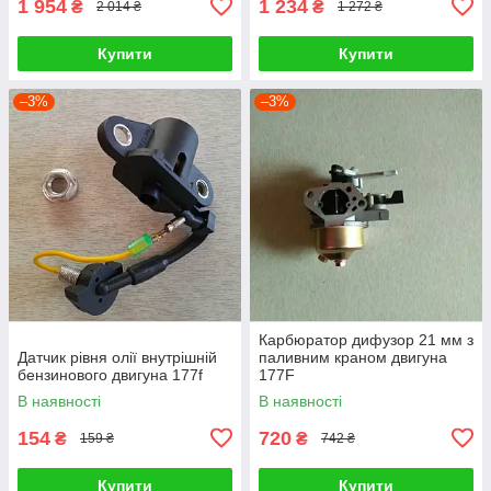
1 954
1 234
₴
₴
2 014 ₴
1 272 ₴
Купити
Купити
–3%
–3%
Карбюратор дифузор 21 мм з
Датчик рівня олії внутрішній
паливним краном двигуна
бензинового двигуна 177f
177F
В наявності
В наявності
154
720
₴
₴
159 ₴
742 ₴
Купити
Купити