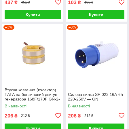
437
103
₴
₴
451 ₴
106 ₴
Купити
Купити
–3%
–3%
Втулка ковзання (колектор)
ТАТА на бензиновий двигун
Силова вилка SF-023 16A-6h
генератора 168F/170F GN-2-
220-250V — GN
3,5KW, діаметр 19*38 H-25
В наявності
В наявності
206
206
₴
₴
212 ₴
212 ₴
Купити
Купити