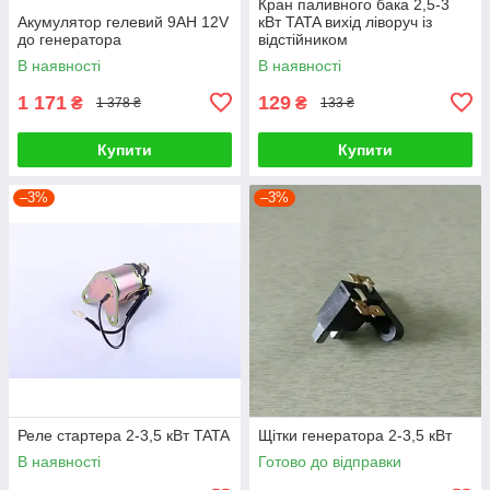
Кран паливного бака 2,5-3
Акумулятор гелевий 9AH 12V
кВт TATA вихід ліворуч із
до генератора
відстійником
В наявності
В наявності
1 171
129
₴
₴
1 378 ₴
133 ₴
Купити
Купити
–3%
–3%
Реле стартера 2-3,5 кВт TATA
Щітки генератора 2-3,5 кВт
В наявності
Готово до відправки