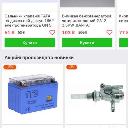
Сальники клапанів TATA
Вимикач бензогенератора
Кноп
на дизельний двигун 186F
чотириконтактний GN-2-
вимк
електрогенератора GN 5
3,5KW JIANTAI
KW, к-т: 2 шт.
51
103
77
₴
₴
53 ₴
106 ₴
Купити
Купити
Акційні пропозиції та новинки
–15%
–3%