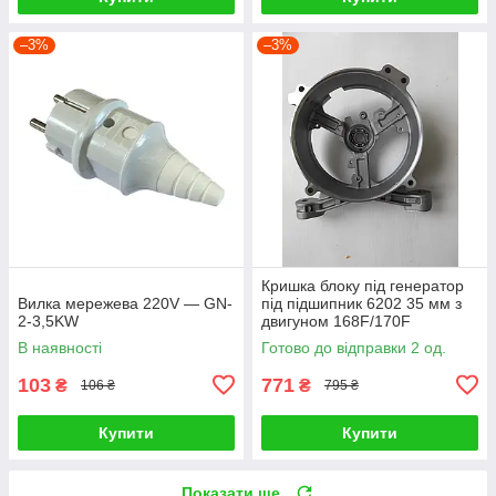
–3%
–3%
Кришка блоку під генератор
Вилка мережева 220V — GN-
під підшипник 6202 35 мм з
2-3,5KW
двигуном 168F/170F
В наявності
Готово до відправки 2 од.
103
771
₴
₴
106 ₴
795 ₴
Купити
Купити
Показати ще