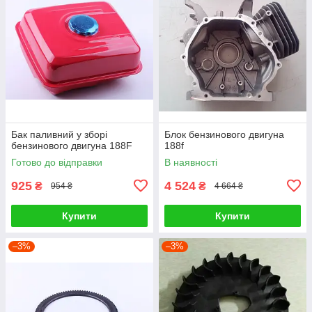
Бак паливний у зборі
Блок бензинового двигуна
бензинового двигуна 188F
188f
Готово до відправки
В наявності
925
4 524
₴
₴
954 ₴
4 664 ₴
Купити
Купити
–3%
–3%