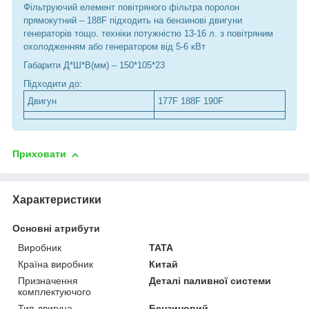
Фільтруючий елемент повітряного фільтра поролон
прямокутний – 188F підходить на бензинові двигуни
генераторів тощо. техніки потужністю 13-16 л. з повітряним
охолодженням або генератором від 5-6 кВт
Габарити Д*Ш*В(мм) – 150*105*23
Підходити до:
Двигун
177F 188F 190F
Приховати
Характеристики
Основні атрибути
Виробник
TATA
Країна виробник
Китай
Призначення
Деталі паливної системи
комплектуючого
Тип двигуна
Бензиновий