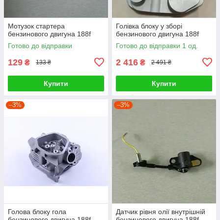
Мотузок стартера
Голівка блоку у зборі
бензинового двигуна 188f
бензинового двигуна 188f
Готово до відправки
Готово до відправки 1 од.
129
2 416
₴
₴
133 ₴
2 491 ₴
Купити
Купити
–3%
–3%
Голова блоку гола
Датчик рівня олії внутрішній
бензинового двигуна 188f
бензинового двигуна 188f