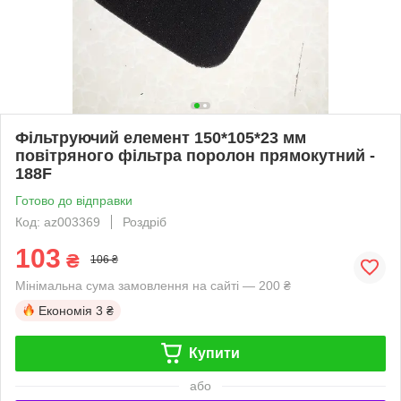
Фільтруючий елемент 150*105*23 мм
повітряного фільтра поролон прямокутний -
188F
Готово до відправки
Код: az003369
Роздріб
103
₴
106 ₴
Мінімальна сума замовлення на сайті — 200 ₴
Економія
3 ₴
Купити
або