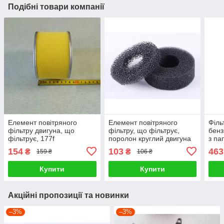
Подібні товари компанії
Елемент повітряного
Елемент повітряного
Філь
фільтру двигуна, що
фільтру, що фільтрує,
бенз
фільтрує, 177f
поролон круглий двигуна
з па
177f
154
103
463
₴
₴
159 ₴
106 ₴
Купити
Купити
Акційні пропозиції та новинки
–3%
–3%