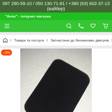
097 290-59-10 / 050 130-71-81 / +380 (63) 602-37-13
(вайбер)
"Avmz" - інтернет-магазин
Товари та послуги
Запчастини до бензинових двигунів
–3%