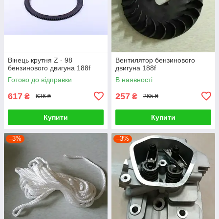
Вінець крутня Z - 98
Вентилятор бензинового
бензинового двигуна 188f
двигуна 188f
Готово до відправки
В наявності
617
257
₴
₴
636 ₴
265 ₴
Купити
Купити
–3%
–3%