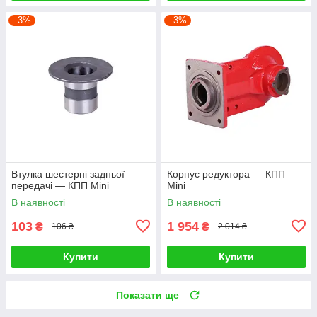
–3%
–3%
Втулка шестерні задньої
Корпус редуктора — КПП
передачі — КПП Mini
Mini
В наявності
В наявності
103
1 954
₴
₴
106 ₴
2 014 ₴
Купити
Купити
Показати ще