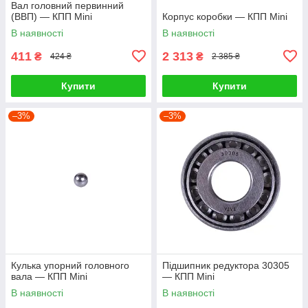
Вал головний первинний
(ВВП) — КПП Mini
Корпус коробки — КПП Mini
В наявності
В наявності
411
2 313
₴
₴
424 ₴
2 385 ₴
Купити
Купити
–3%
–3%
Кулька упорний головного
Підшипник редуктора 30305
вала — КПП Mini
— КПП Mini
В наявності
В наявності