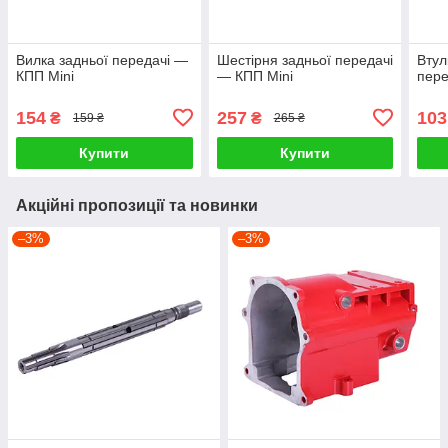
Вилка задньої передачі —
Шестірня задньої передачі
Втул
КПП Mini
— КПП Mini
пере
154
257
103
₴
₴
159 ₴
265 ₴
Купити
Купити
Акційні пропозиції та новинки
–3%
–3%