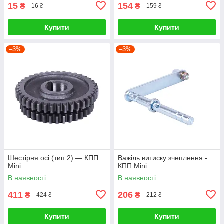
15
154
₴
₴
16 ₴
159 ₴
Купити
Купити
–3%
–3%
Шестірня осі (тип 2) — КПП
Важіль витиску зчеплення -
Mini
КПП Mini
В наявності
В наявності
411
206
₴
₴
424 ₴
212 ₴
Купити
Купити