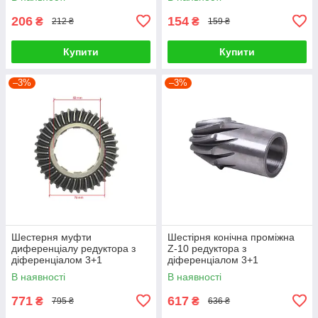
206
154
₴
₴
212 ₴
159 ₴
Купити
Купити
–3%
–3%
Шестерня муфти
Шестірня конічна проміжна
диференціалу редуктора з
Z-10 редуктора з
діференціалом 3+1
діференціалом 3+1
В наявності
В наявності
771
617
₴
₴
795 ₴
636 ₴