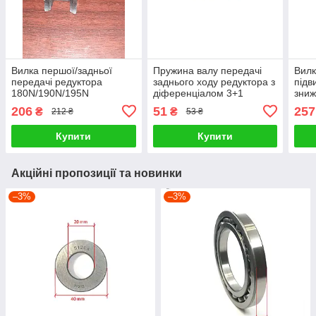
Вилка першої/задньої
Пружина валу передачі
Вил
передачі редуктора
заднього ходу редуктора з
підв
180N/190N/195N
діференціалом 3+1
зниж
реду
206
51
257
₴
₴
212 ₴
53 ₴
КПП 
Купити
Купити
Акційні пропозиції та новинки
–3%
–3%