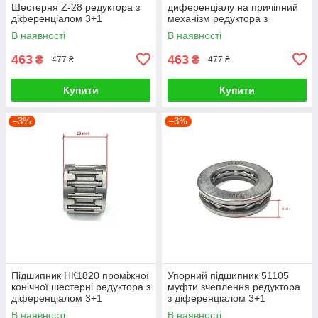
Шестерня Z-28 редуктора з
диференціалу на причіпний
діференціалом 3+1
механізм редуктора з
діференціалом 3+1
В наявності
В наявності
463
463
₴
₴
477 ₴
477 ₴
Купити
Купити
–3%
–3%
Підшипник НК1820 проміжної
Упорний підшипник 51105
конічної шестерні редуктора з
муфти зчеплення редуктора
діференціалом 3+1
з діференціалом 3+1
В наявності
В наявності