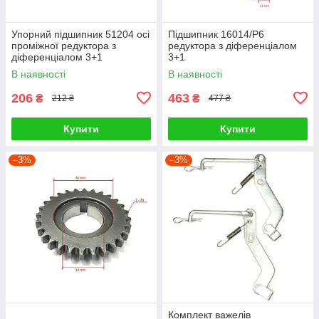
Упорний підшипник 51204 осі
Підшипник 16014/P6
проміжної редуктора з
редуктора з діференціалом
діференціалом 3+1
3+1
В наявності
В наявності
206
463
₴
₴
212 ₴
477 ₴
Купити
Купити
–3%
–3%
Комплект важелів