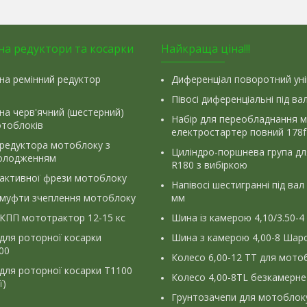
на редуктори та косарки
Найкраща ціна!!!
на ремінний редуктор
Диференціал поворотний ун
Півосі диференціальні під ва
на черв'ячний (шестерний)
Набір для переобладнання 
отоблоків
електростартер повний 178f
 редуктора мотоблоку з
Циліндро-поршнева група д
олодженням
R180 з вибіркою
 активної фрези мотоблоку
Напівосі шестигранні під вал
 муфти зчеплення мотоблоку
мм
КПП мототрактор 12-15 кс
Шина із камерою 4,10/3.50-4
для роторної косарки
Шина з камерою 4,00-8 Шаро
900
Колесо 6,00-12 ТТ для мото
для роторної косарки Т1100
Колесо 4,00-8TL безкамерне
ї)
Грунтозачепи для мотоблок