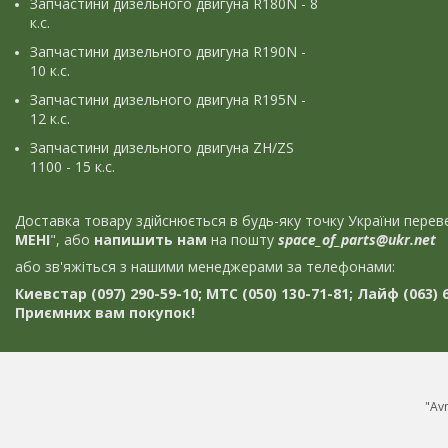
Запчастини дизельного двигуна R180N - 8
к.с.
Запчастини дизельного двигуна R190N -
10 к.с.
Запчастини дизельного двигуна R195N -
12 к.с.
Запчастини дизельного двигуна ZH/ZS
1100 - 15 к.с.
Доставка товару здійснюється в будь-яку точку України пер
МЕНІ
", або
напишить нам
на пошту
space_of_parts@ukr.net
або зв'яжіться з нашими менеджерами за телефонами:
Киевстар (097) 290-59-10; МТС (050) 130-71-81; Лайф (063) 6
Приємних вам покупок!