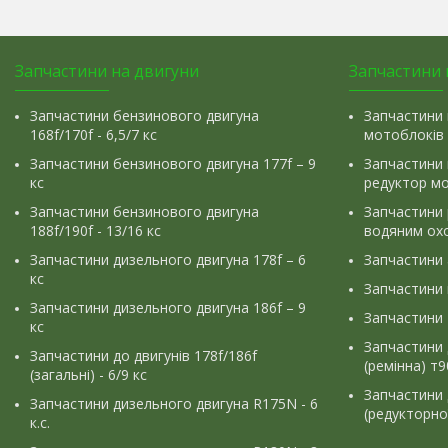
Запчастини на двигуни
Запчастини 
Запчастини бензинового двигуна
Запчастини 
168f/170f - 6,5/7 кс
мотоблоків
Запчастини бензинового двигуна 177f – 9
Запчастини 
кс
редуктор м
Запчастини бензинового двигуна
Запчастини
188f/190f - 13/16 кс
водяним ох
Запчастини дизельного двигуна 178f – 6
Запчастини
кс
Запчастини
Запчастини дизельного двигуна 186f – 9
Запчастини 
кс
Запчастини 
Запчастини до двигунів 178f/186f
(ремінна) т
(загальні) - 6/9 кс
Запчастини 
Запчастини дизельного двигуна R175N - 6
(редукторно
к.с.