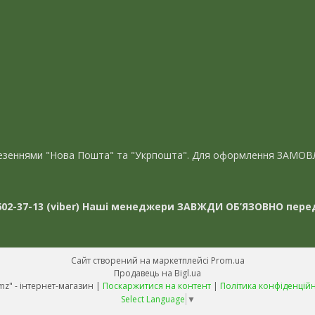
евезеннями "Нова Пошта" та "Укрпошта". Для оформлення ЗАМОВ
02-37-13 (viber)
Наші менеджери ЗАВЖДИ ОБ’ЯЗОВНО перед
Сайт створений на маркетплейсі
Prom.ua
Продавець на Bigl.ua
"Avmz" - інтернет-магазин |
Поскаржитися на контент
|
Політика конфіденційн
Select Language
▼