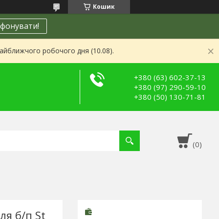
Кошик
фонувати!
найближчого робочого дня (10.08).
+380 (63) 602-37-13
+380 (97) 290-59-10
+380 (50) 130-71-81
ля б/п St