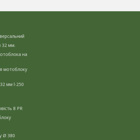
іверсальний
л 32 мм.
мотоблока на
ля мотоблоку
 32 мм l-250
вість 8 PR
блоку
у Ø 380