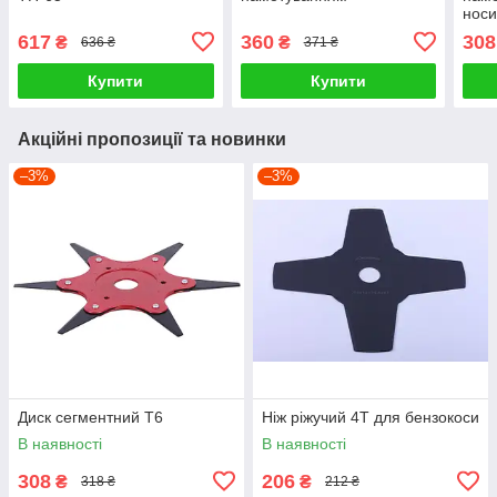
носи
617
360
308
₴
₴
636 ₴
371 ₴
Купити
Купити
Акційні пропозиції та новинки
–3%
–3%
Диск сегментний Т6
Ніж ріжучий 4Т для бензокоси
В наявності
В наявності
308
206
₴
₴
318 ₴
212 ₴