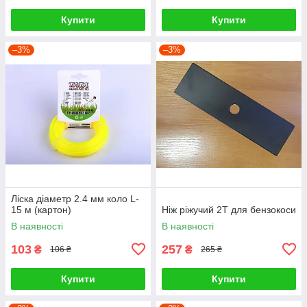
Купити
Купити
–3%
–3%
Ліска діаметр 2.4 мм коло L-
15 м (картон)
Ніж ріжучий 2Т для бензокоси
В наявності
В наявності
103
257
₴
₴
106 ₴
265 ₴
Купити
Купити