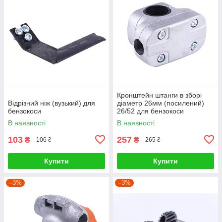
Кронштейн штанги в зборі
Відрізний ніж (вузький) для
діаметр 26мм (посилений)
бензокоси
26/52 для бензокоси
В наявності
В наявності
103
257
₴
₴
106 ₴
265 ₴
Купити
Купити
–3%
–3%