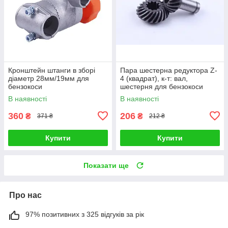
Кронштейн штанги в зборі
Пара шестерна редуктора Z-
діаметр 28мм/19мм для
4 (квадрат), к-т: вал,
бензокоси
шестерня для бензокоси
В наявності
В наявності
360
206
₴
₴
371 ₴
212 ₴
Купити
Купити
Показати ще
Про нас
97% позитивних з 325 відгуків за рік