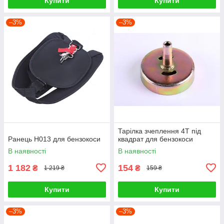
Купити
Купити
–3%
–3%
Тарілка зчеплення 4Т під
Ранець H013 для бензокоси
квадрат для бензокоси
В наявності
В наявності
1 182
154
₴
₴
1 219 ₴
159 ₴
Купити
Купити
–3%
–3%