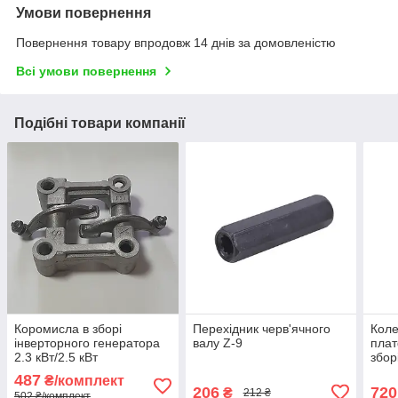
Умови повернення
Повернення товару впродовж 14 днів за домовленістю
Всі умови повернення
Подібні товари компанії
Коромисла в зборі
Перехідник черв'ячного
Коле
інверторного генератора
валу Z-9
плат
2.3 кВт/2.5 кВт
збор
галь
487
₴/комплект
160/
206
720
₴
212 ₴
502 ₴/комплект