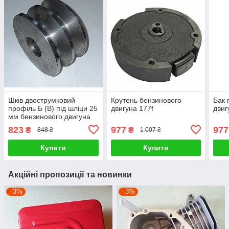
Шків двострумковий
Крутень бензинового
Бак 
профіль Б (В) під шліци 25
двигуна 177f
двиг
мм бензинового двигуна
177F
823
977
977
₴
₴
848 ₴
1 007 ₴
Купити
Купити
Акційні пропозиції та новинки
–3%
–3%