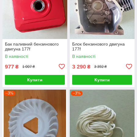
Бак паливний бензинового
Блок бензинового двигуна
двигуна 177f
177f
В наявності
В наявності
977
3 290
₴
₴
1 007 ₴
3 392 ₴
Купити
Купити
–3%
–3%