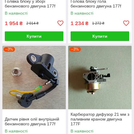
Голівка блоку у зборі
Голова блоку гола
бензинового двигуна 177f
бензинового двигуна 177f
В наявності
В наявності
1 954
1 234
₴
₴
2 014 ₴
1 272 ₴
Купити
Купити
–3%
–3%
Карбюратор дифузор 21 мм з
Датчик рівня олії внутрішній
паливним краном двигуна
бензинового двигуна 177f
177F
В наявності
В наявності