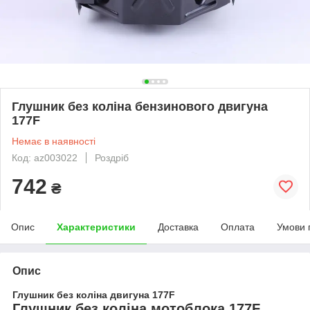
Глушник без коліна бензинового двигуна
177F
Немає в наявності
Код: az003022
Роздріб
742
₴
Опис
Характеристики
Доставка
Оплата
Умови 
Опис
Глушник без коліна двигуна 177F
Глушник без коліна мотоблока 177F