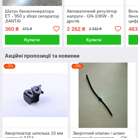
Шатун бензогенератора
Автоматичний регулятор
Воль
ET - 950 у зборі сепаратор
напруги - GN-10KW - 8
бенз
JIANTAI
дротів
циф
360
2 262
463
₴
₴
371 ₴
2 332 ₴
Купити
Купити
Акційні пропозиції та новинки
–3%
–3%
Амортизатор шпилька 10 мм
Зворотний клапан і шланг
широкий TATA
паливний генератор — GN