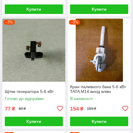
Купити
Купити
–3%
–3%
Кран паливного бака 5-6 кВт
Щітки генератора 5-6 кВт
TATA М14 вихід вліво
Готово до відправки
В наявності
77
154
₴
₴
80 ₴
159 ₴
Купити
Купити