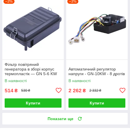
–3%
–3%
Фільтр повітряний
генератора в зборі корпус
Автоматичний регулятор
термопластік — GN 5-6 KW
напруги - GN-10KW - 8 дротів
В наявності
В наявності
514
2 262
₴
₴
530 ₴
2 332 ₴
Купити
Купити
Показати ще