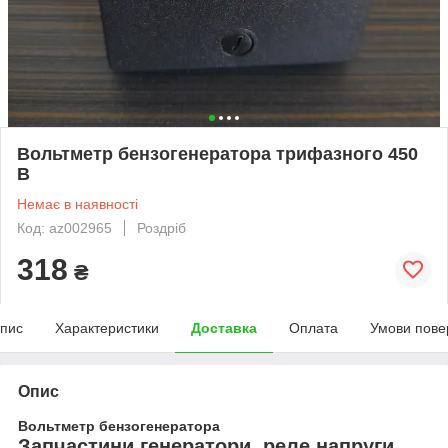
Вольтметр бензогенератора трифазного 450
В
Немає в наявності
Код: az002965
Роздріб
318
₴
пис
Характеристики
Доставка
Оплата
Умови пове
Опис
Вольтметр бензогенератора
Запчастини генератори, реле напруги,