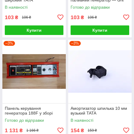
В наявності
Готово до відправки
103
103
₴
₴
106 ₴
106 ₴
Купити
Купити
–3%
–3%
Панель керування
Амортизатор шпилька 10 мм
генератора 188F у зборі
вузький TATA
Готово до відправки
В наявності
1 131
154
₴
₴
1 166 ₴
159 ₴