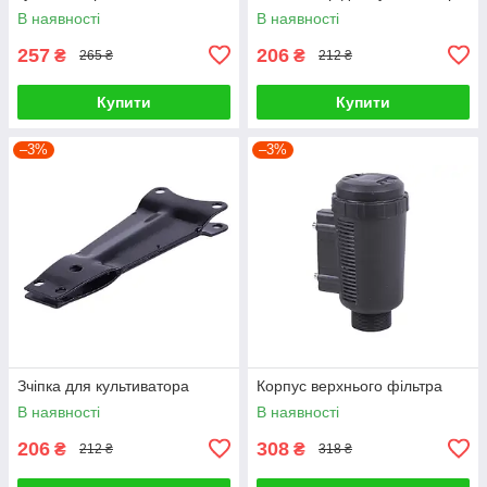
В наявності
В наявності
257
206
₴
₴
265 ₴
212 ₴
Купити
Купити
–3%
–3%
Зчіпка для культиватора
Корпус верхнього фільтра
В наявності
В наявності
206
308
₴
₴
212 ₴
318 ₴