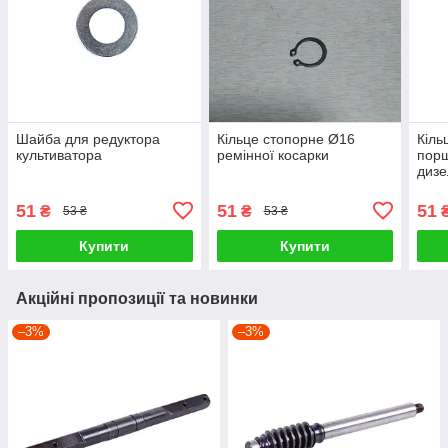
Шайба для редуктора
Кільце стопорне Ø16
Кіль
культиватора
ремінної косарки
порш
дизе
51
51
51
₴
₴
53 ₴
53 ₴
Купити
Купити
Акційні пропозиції та новинки
–3%
–3%