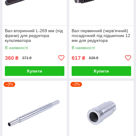
Вал вторинний L-269 мм (під
Вал первинний (черв'ячний)
фрези) для редуктора
посадочний під підшипник 12
культиватора
мм для редуктора
культиватора.
В наявності
В наявності
360
617
₴
₴
371 ₴
636 ₴
Купити
Купити
–3%
–3%