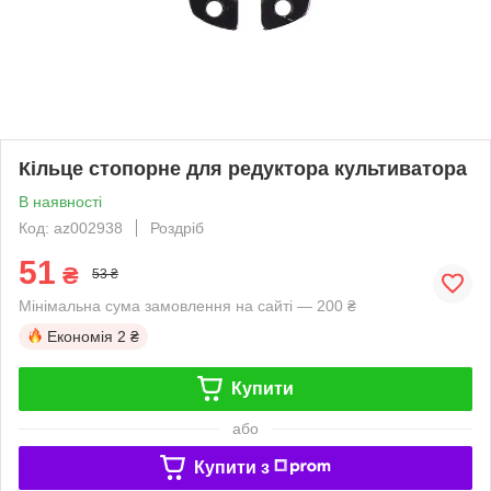
Кільце стопорне для редуктора культиватора
В наявності
Код: az002938
Роздріб
51
₴
53 ₴
Мінімальна сума замовлення на сайті — 200 ₴
Економія
2 ₴
Купити
або
Купити з