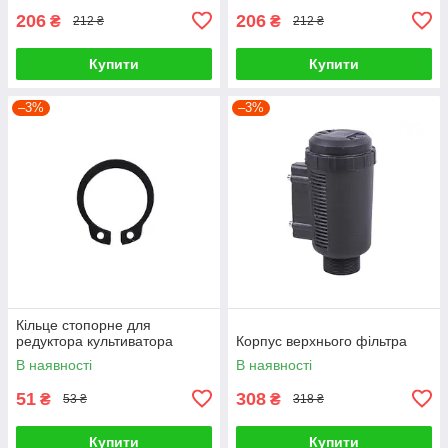
206
206
₴
₴
212 ₴
212 ₴
Купити
Купити
–3%
–3%
Кільце стопорне для
редуктора культиватора
Корпус верхнього фільтра
В наявності
В наявності
51
308
₴
₴
53 ₴
318 ₴
Купити
Купити