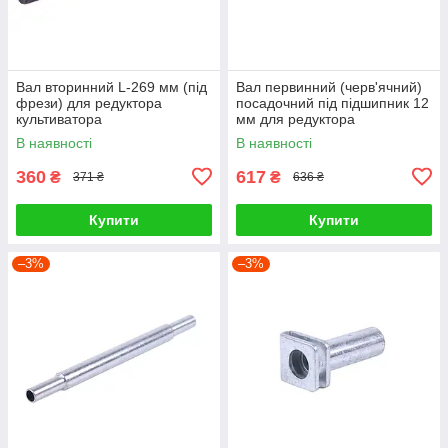
Вал вторинний L-269 мм (під
Вал первинний (черв'ячний)
фрези) для редуктора
посадочний під підшипник 12
культиватора
мм для редуктора
культиватора.
В наявності
В наявності
360
617
₴
₴
371 ₴
636 ₴
Купити
Купити
–3%
–3%