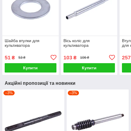
Шайба втулки для
Вісь коліс для
Втул
культиватора
культиватора
для 
51
103
257
₴
₴
53 ₴
106 ₴
Купити
Купити
Акційні пропозиції та новинки
–3%
–3%