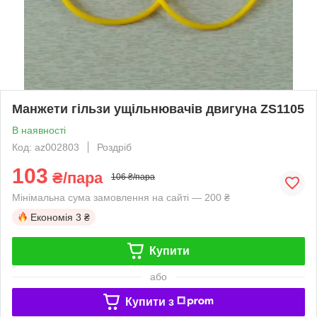
Манжети гільзи ущільнювачів двигуна ZS1105
В наявності
Код: az002803
Роздріб
103
₴/пара
106 ₴/пара
Мінімальна сума замовлення на сайті — 200 ₴
Економія
3 ₴
Купити
або
Купити з