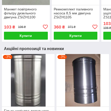
Манжет повітряного
Ремкомплект паливного
Манж
фільтру дизельного
насоса 8,5 мм двигуна
ущіл
двигуна ZS/ZH1100
ZS/ZH1105
ZS1
103
103
360
₴
₴
106 ₴
371 ₴
106 
Купити
Купити
Акційні пропозиції та новинки
–3%
–3%
Гільза циліндра дизельного