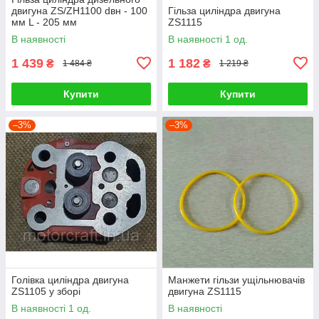
двигуна ZS/ZH1100 dвн - 100
Гільза циліндра двигуна
мм L - 205 мм
ZS1115
В наявності
В наявності 1 од.
1 439
1 182
₴
₴
1 484 ₴
1 219 ₴
Купити
Купити
–3%
–3%
Голівка циліндра двигуна
Манжети гільзи ущільнювачів
ZS1105 у зборі
двигуна ZS1115
В наявності 1 од.
В наявності