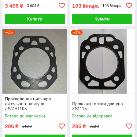
3 496
103
₴
₴/пара
3 604 ₴
106 ₴/пара
Купити
Купити
–3%
–3%
Прокладення циліндра
дизельного двигуна
Прокладк голівки двигуна
ZS/ZH1105
ZS1115
Готово до відправки
Готово до відправки
206
206
₴
₴
212 ₴
212 ₴