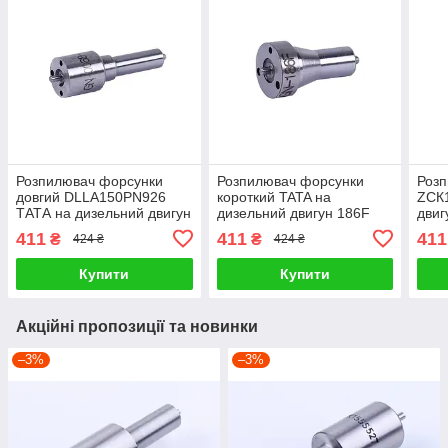
Розпилювач форсунки
Розпилювач форсунки
Роз
довгий DLLA150PN926
короткий TATA на
ZСК
ТАТА на дизельний двигун
дизельний двигун 186F
двиг
186F для генератора GN
для генератора GN 5 KW,
411
411
411
₴
₴
424 ₴
424 ₴
5 KW, мотоблока ZUBR
мотоблока Витязь/КАМА
Купити
Купити
Акційні пропозиції та новинки
–3%
–3%