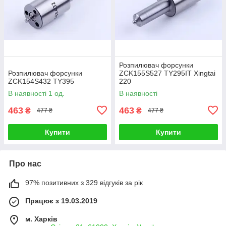
Розпилювач форсунки
Розпилювач форсунки
ZCK155S527 TY295IT Xingtai
ZCK154S432 TY395
220
В наявності 1 од.
В наявності
463
463
₴
₴
477 ₴
477 ₴
Купити
Купити
Про нас
97% позитивних з 329 відгуків за рік
Працює з 19.03.2019
м. Харків