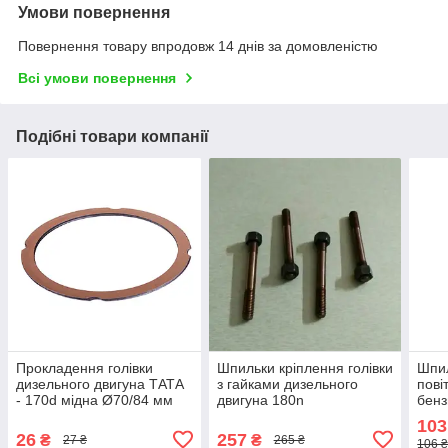
Умови повернення
Повернення товару впродовж 14 днів за домовленістю
Всі умови повернення
Подібні товари компанії
Прокладення голівки
Шпильки кріплення голівки
Шпил
дизельного двигуна ТАТА
з гайками дизельного
пові
- 170d мідна Ø70/84 мм
двигуна 180n
бенз
168f
103
26
257
₴
₴
27 ₴
265 ₴
106 