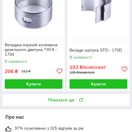
Вкладиш коріний колінвала
дизельного двигуна ТАТА -
Вклади шатуна STD - 170D
170d
В наявності
В наявності
103
₴/комплект
206
₴
212 ₴
106 ₴/комплект
Купити
Купити
Показати ще
Про нас
97% позитивних з 325 відгуків за рік