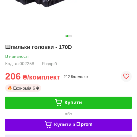
Шпильки головки - 170D
В наявності
Код: az002258
Роздріб
206
₴/комплект
212 ₴/комплект
Економія
6 ₴
Купити
або
Купити з