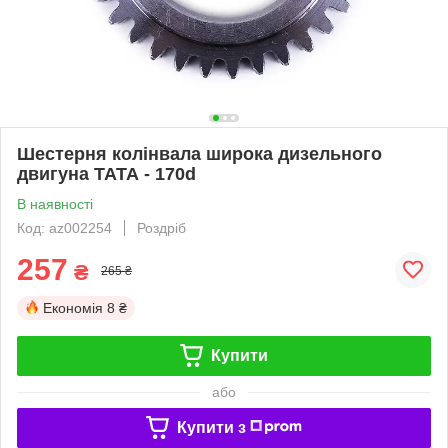
Шестерня колінвала широка дизельного
двигуна ТАТА - 170d
В наявності
Код: az002254
Роздріб
257
₴
265 ₴
Економія
8 ₴
Купити
або
Купити з