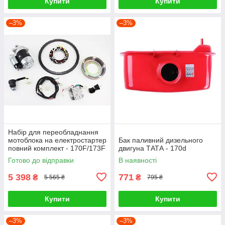
Купити
Купити
–3%
–3%
Набір для переобладнання
мотоблока на електростартер
Бак паливний дизельного
повний комплект - 170F/173F
двигуна ТАТА - 170d
- 4–5 к.с.
Готово до відправки
В наявності
5 398
771
₴
₴
5 565 ₴
795 ₴
Купити
Купити
–3%
–3%