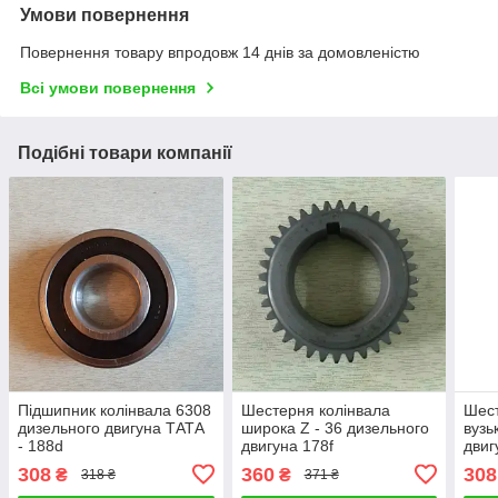
Умови повернення
Повернення товару впродовж 14 днів за домовленістю
Всі умови повернення
Подібні товари компанії
Підшипник колінвала 6308
Шестерня колінвала
Шест
дизельного двигуна ТАТА
широка Z - 36 дизельного
вузь
- 188d
двигуна 178f
двиг
308
360
308
₴
₴
318 ₴
371 ₴