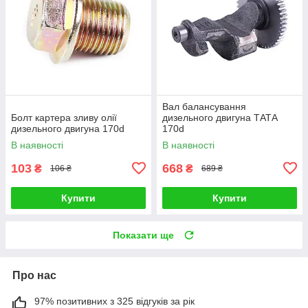
Вал балансування
Болт картера зливу олії
дизельного двигуна ТАТА
дизельного двигуна 170d
170d
В наявності
В наявності
103
668
₴
₴
106 ₴
689 ₴
Купити
Купити
Показати ще
Про нас
97% позитивних з 325 відгуків за рік