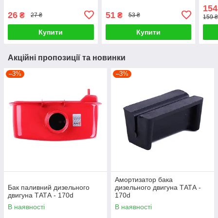
154
26
51
₴
₴
27 ₴
53 ₴
159 ₴
Купити
Купити
Акційні пропозиції та новинки
–3%
–3%
Амортизатор бака
Бак паливний дизельного
дизельного двигуна ТАТА -
двигуна ТАТА - 170d
170d
В наявності
В наявності