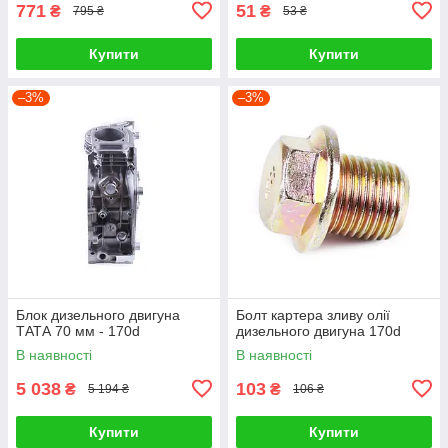
771
51
₴
₴
795 ₴
53 ₴
Купити
Купити
–3%
–3%
Блок дизельного двигуна
Болт картера зливу олії
ТАТА 70 мм - 170d
дизельного двигуна 170d
В наявності
В наявності
5 038
103
₴
₴
5 194 ₴
106 ₴
Купити
Купити