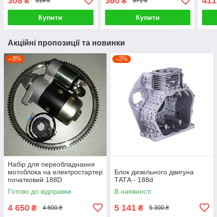
308
360
411
₴
₴
318 ₴
371 ₴
Купити
Купити
Акційні пропозиції та новинки
–3%
–3%
Набір для переобладнання
мотоблока на електростартер
Блок дизельного двигуна
початковий 188D
ТАТА - 188d
Готово до відправки
В наявності
4 650
5 141
₴
₴
4 800 ₴
5 300 ₴