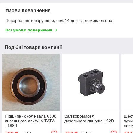
Умови повернення
Повернення товару впродовж 14 днів за домовленістю
Всі умови повернення
Подібні товари компанії
Підшипник колінвала 6308
Вал коромисел
Шест
дизельного двигуна ТАТА
дизельного двигуна 192D
вузь
- 188d
двиг