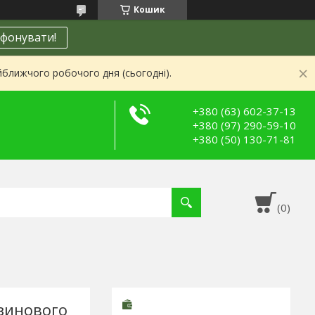
Кошик
фонувати!
йближчого робочого дня (сьогодні).
+380 (63) 602-37-13
+380 (97) 290-59-10
+380 (50) 130-71-81
зинового