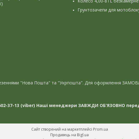
Колесо 4,00-8TL безкамерне
ї)
Грунтозачепи для мотоблок
евезеннями "Нова Пошта" та "Укрпошта". Для оформлення ЗАМОВ
02-37-13 (viber)
Наші менеджери ЗАВЖДИ ОБ’ЯЗОВНО перед
Сайт створений на маркетплейсі
Prom.ua
Продавець на Bigl.ua