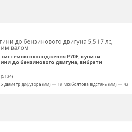
ини до бензинового двигуна 5,5 і 7 лс,
ьним валом
ю системою охолодження P70F, купити
тини до бензинового двигуна, вибрати
 (5134)
5 Діаметр дифузора (мм) — 19 Міжболтова відстань (мм) — 43