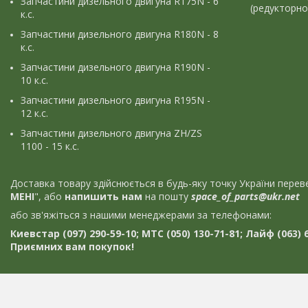
Запчастини дизельного двигуна R175N - 6
(редукторно
к.с.
Запчастини дизельного двигуна R180N - 8
к.с.
Запчастини дизельного двигуна R190N -
10 к.с.
Запчастини дизельного двигуна R195N -
12 к.с.
Запчастини дизельного двигуна ZH/ZS
1100 - 15 к.с.
Доставка товару здійснюється в будь-яку точку України пер
МЕНІ
", або
напишить нам
на пошту
space_of_parts@ukr.net
або зв'яжіться з нашими менеджерами за телефонами:
Киевстар (097) 290-59-10; МТС (050) 130-71-81; Лайф (063) 6
Приємних вам покупок!