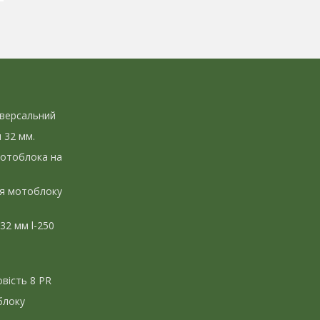
іверсальний
л 32 мм.
мотоблока на
ля мотоблоку
 32 мм l-250
вість 8 PR
блоку