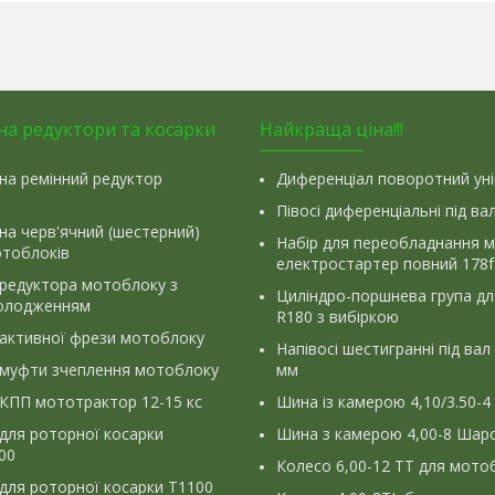
на редуктори та косарки
Найкраща ціна!!!
на ремінний редуктор
Диференціал поворотний ун
Півосі диференціальні під ва
на черв'ячний (шестерний)
Набір для переобладнання 
отоблоків
електростартер повний 178f
 редуктора мотоблоку з
Циліндро-поршнева група д
олодженням
R180 з вибіркою
 активної фрези мотоблоку
Напівосі шестигранні під вал
 муфти зчеплення мотоблоку
мм
КПП мототрактор 12-15 кс
Шина із камерою 4,10/3.50-4
для роторної косарки
Шина з камерою 4,00-8 Шаро
900
Колесо 6,00-12 ТТ для мото
для роторної косарки Т1100