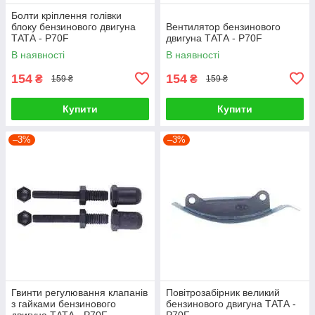
Болти кріплення голівки
блоку бензинового двигуна
Вентилятор бензинового
ТАТА - P70F
двигуна ТАТА - P70F
В наявності
В наявності
154
154
₴
₴
159 ₴
159 ₴
Купити
Купити
–3%
–3%
Гвинти регулювання клапанів
Повітрозабірник великий
з гайками бензинового
бензинового двигуна ТАТА -
двигуна ТАТА - P70F
P70F