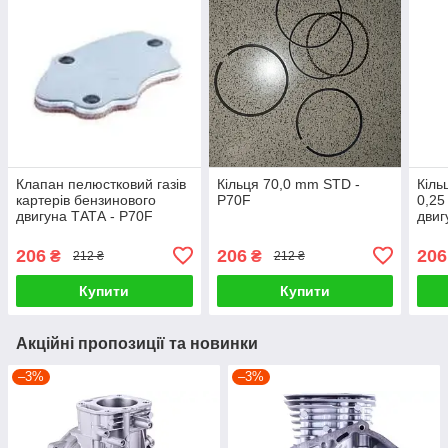
Клапан пелюстковий газів
Кільця 70,0 mm STD -
Кіль
картерів бензинового
P70F
0,25
двигуна ТАТА - P70F
двиг
206
206
206
₴
₴
212 ₴
212 ₴
Купити
Купити
Акційні пропозиції та новинки
–3%
–3%