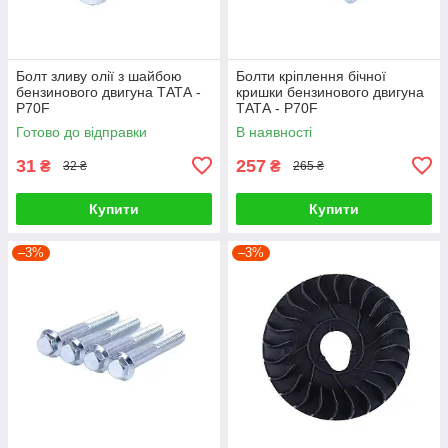
Болт зливу олії з шайбою
Болти кріплення бічної
бензинового двигуна ТАТА -
кришки бензинового двигуна
P70F
ТАТА - P70F
Готово до відправки
В наявності
31
257
₴
₴
32 ₴
265 ₴
Купити
Купити
–3%
–3%