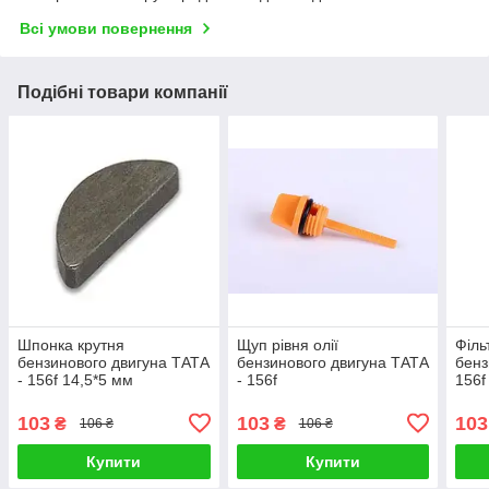
Всі умови повернення
Подібні товари компанії
Шпонка крутня
Щуп рівня олії
Філь
бензинового двигуна ТАТА
бензинового двигуна ТАТА
бенз
- 156f 14,5*5 мм
- 156f
156f
103
103
103
₴
₴
106 ₴
106 ₴
Купити
Купити