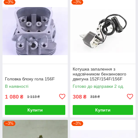
–3%
–3%
Котушка запалення з
надсвічником бензинового
Головка блоку гола 156F
двигуна 152F/154F/156F
В наявності
Готово до відправки 2 од.
1 080
308
₴
₴
1 113 ₴
318 ₴
Купити
Купити
–3%
–3%