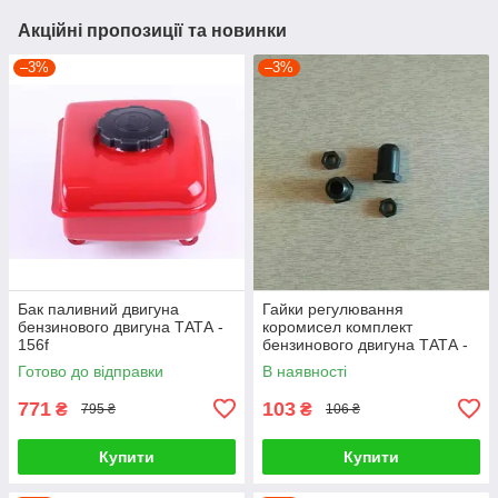
Акційні пропозиції та новинки
–3%
–3%
Бак паливний двигуна
Гайки регулювання
бензинового двигуна ТАТА -
коромисел комплект
156f
бензинового двигуна ТАТА -
156f
Готово до відправки
В наявності
771
103
₴
₴
795 ₴
106 ₴
Купити
Купити