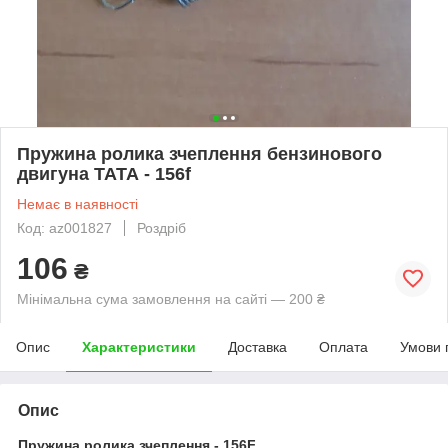
Пружина ролика зчеплення бензинового
двигуна ТАТА - 156f
Немає в наявності
Код: az001827
Роздріб
106
₴
Мінімальна сума замовлення на сайті — 200 ₴
Опис
Характеристики
Доставка
Оплата
Умови 
Опис
Пружина ролика зчеплення - 156F