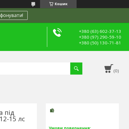
Кошик
фонувати!
+380 (63) 602-37-13
+380 (97) 290-59-10
+380 (50) 130-71-81
а під
12-15 лс