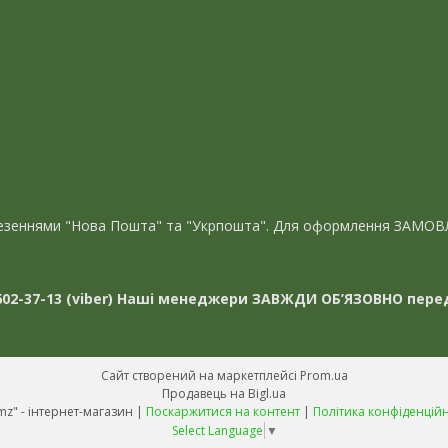
евезеннями "Нова Пошта" та "Укрпошта". Для оформлення ЗАМОВ
02-37-13 (viber)
Наші менеджери ЗАВЖДИ ОБ’ЯЗОВНО перед
Сайт створений на маркетплейсі
Prom.ua
Продавець на Bigl.ua
"Avmz" - інтернет-магазин |
Поскаржитися на контент
|
Політика конфіденційн
Select Language
▼