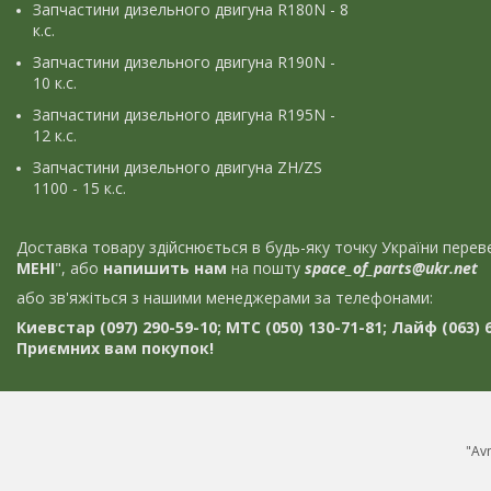
Запчастини дизельного двигуна R180N - 8
к.с.
Запчастини дизельного двигуна R190N -
10 к.с.
Запчастини дизельного двигуна R195N -
12 к.с.
Запчастини дизельного двигуна ZH/ZS
1100 - 15 к.с.
Доставка товару здійснюється в будь-яку точку України пер
МЕНІ
", або
напишить нам
на пошту
space_of_parts@ukr.net
або зв'яжіться з нашими менеджерами за телефонами:
Киевстар (097) 290-59-10; МТС (050) 130-71-81; Лайф (063) 6
Приємних вам покупок!