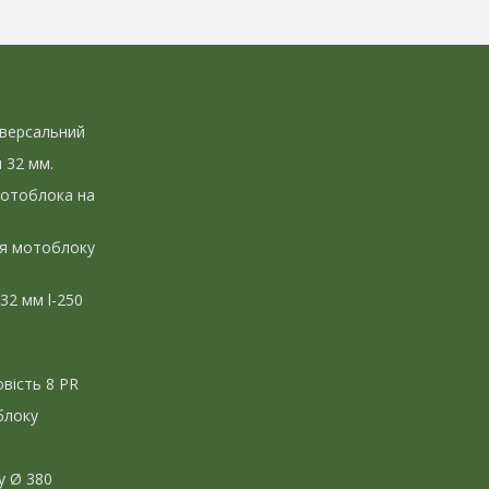
іверсальний
л 32 мм.
мотоблока на
ля мотоблоку
 32 мм l-250
вість 8 PR
блоку
у Ø 380