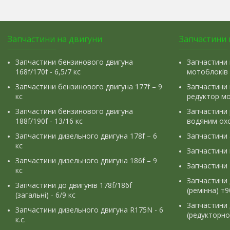
Запчастини на двигуни
Запчастини 
Запчастини бензинового двигуна
Запчастини 
168f/170f - 6,5/7 кс
мотоблоків
Запчастини бензинового двигуна 177f – 9
Запчастини 
кс
редуктор м
Запчастини бензинового двигуна
Запчастини
188f/190f - 13/16 кс
водяним ох
Запчастини дизельного двигуна 178f – 6
Запчастини
кс
Запчастини
Запчастини дизельного двигуна 186f – 9
Запчастини 
кс
Запчастини 
Запчастини до двигунів 178f/186f
(ремінна) т
(загальні) - 6/9 кс
Запчастини 
Запчастини дизельного двигуна R175N - 6
(редукторно
к.с.