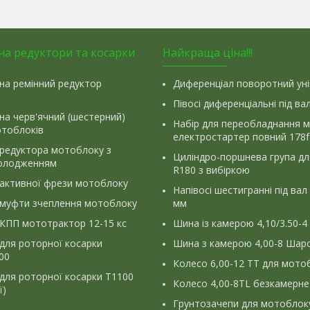
на редуктори та косарки
Найкраща ціна!!!
на ремінний редуктор
Диференціал поворотний ун
Півосі диференціальні під ва
на черв'ячний (шестерний)
Набір для переобладнання 
отоблоків
електростартер повний 178f
 редуктора мотоблоку з
Циліндро-поршнева група д
олодженням
R180 з вибіркою
 активної фрези мотоблоку
Напівосі шестигранні під вал
 муфти зчеплення мотоблоку
мм
КПП мототрактор 12-15 кс
Шина із камерою 4,10/3.50-4
для роторної косарки
Шина з камерою 4,00-8 Шаро
900
Колесо 6,00-12 ТТ для мото
для роторної косарки Т1100
Колесо 4,00-8TL безкамерне
ї)
Грунтозачепи для мотоблок