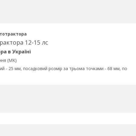
ототрактора
актора 12-15 лс
а в Україні
ння (MK)
ий - 25 мм, посадковий розмір за трьома точками - 68 мм, по