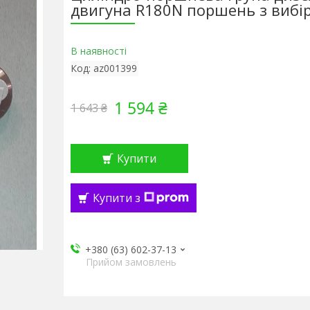
двигуна R180N поршень з вибі
В наявності
Код:
az001399
1 594 ₴
1 643 ₴
Купити
Купити з
+380 (63) 602-37-13
Прийом замовлень