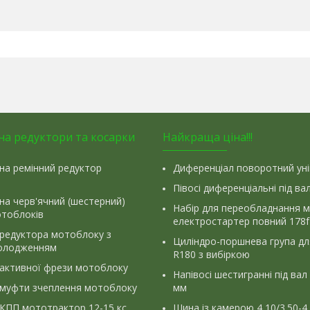
на редуктори та косарки
Найкраща ціна!!!
на ремінний редуктор
Диференціал поворотний ун
Півосі диференціальні під ва
на черв'ячний (шестерний)
Набір для переобладнання 
отоблоків
електростартер повний 178f
 редуктора мотоблоку з
Циліндро-поршнева група д
олодженням
R180 з вибіркою
 активної фрези мотоблоку
Напівосі шестигранні під вал
 муфти зчеплення мотоблоку
мм
КПП мототрактор 12-15 кс
Шина із камерою 4,10/3.50-4