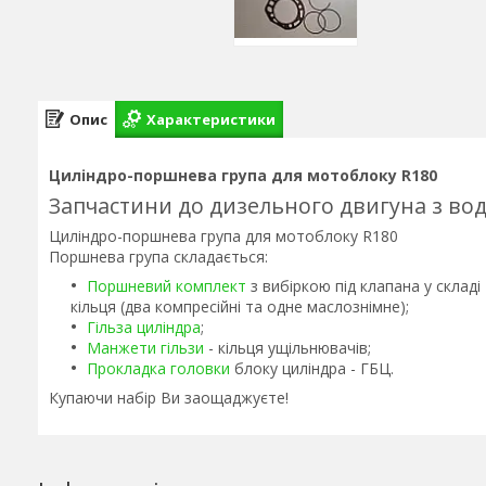
Опис
Характеристики
Циліндро-поршнева група для мотоблоку R180
Запчастини до дизельного двигуна з в
Циліндро-поршнева група для мотоблоку R180
Поршнева група складається:
Поршневий комплект
з вибіркою під клапана у склад
кільця (два компресійні та одне маслознімне);
Гільза циліндра
;
Манжети гільзи
- кільця ущільнювачів;
Прокладка головки
блоку циліндра - ГБЦ.
Купаючи набір Ви заощаджуєте!