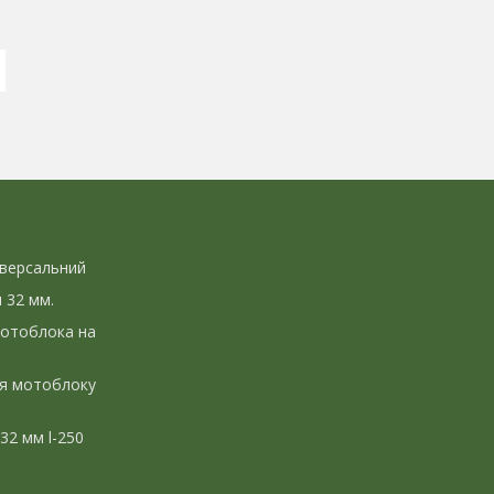
іверсальний
л 32 мм.
мотоблока на
ля мотоблоку
 32 мм l-250