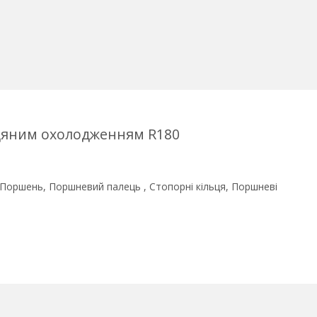
одяним охолодженням R180
і Поршень, Поршневий палець , Стопорні кільця, Поршневі