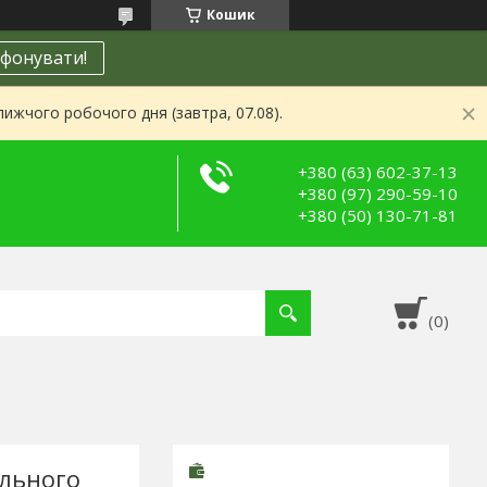
Кошик
фонувати!
ижчого робочого дня (завтра, 07.08).
+380 (63) 602-37-13
+380 (97) 290-59-10
+380 (50) 130-71-81
льного