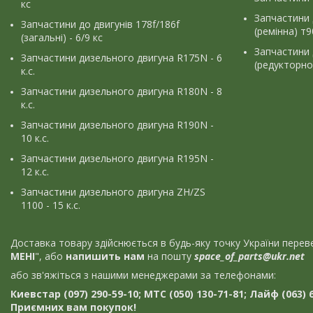
кс
Запчастини 
Запчастини до двигунів 178f/186f
(ремінна) т
(загальні) - 6/9 кс
Запчастини 
Запчастини дизельного двигуна R175N - 6
(редукторно
к.с.
Запчастини дизельного двигуна R180N - 8
к.с.
Запчастини дизельного двигуна R190N -
10 к.с.
Запчастини дизельного двигуна R195N -
12 к.с.
Запчастини дизельного двигуна ZH/ZS
1100 - 15 к.с.
Доставка товару здійснюється в будь-яку точку України пер
МЕНІ
", або
напишить нам
на пошту
space_of_parts@ukr.net
або зв'яжіться з нашими менеджерами за телефонами:
Киевстар (097) 290-59-10; МТС (050) 130-71-81; Лайф (063) 6
Приємних вам покупок!