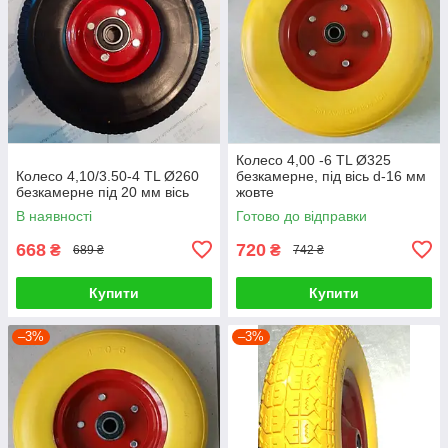
Колесо 4,00 -6 TL Ø325
Колесо 4,10/3.50-4 TL Ø260
безкамерне, під вісь d-16 мм
безкамерне під 20 мм вісь
жовте
В наявності
Готово до відправки
668
720
₴
₴
689 ₴
742 ₴
Купити
Купити
–3%
–3%