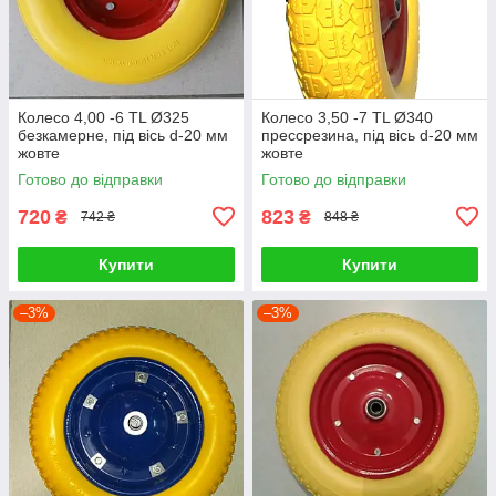
Колесо 4,00 -6 TL Ø325
Колесо 3,50 -7 TL Ø340
безкамерне, під вісь d-20 мм
прессрезина, під вісь d-20 мм
жовте
жовте
Готово до відправки
Готово до відправки
720
823
₴
₴
742 ₴
848 ₴
Купити
Купити
–3%
–3%