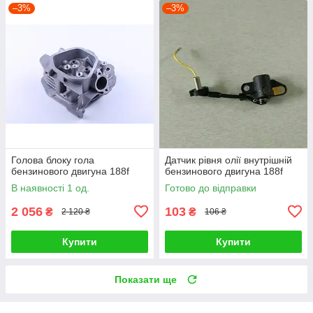
–3%
–3%
Голова блоку гола
Датчик рівня олії внутрішній
бензинового двигуна 188f
бензинового двигуна 188f
В наявності 1 од.
Готово до відправки
2 056
103
₴
₴
2 120 ₴
106 ₴
Купити
Купити
Показати ще