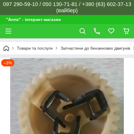
097 290-59-10 / 050 130-71-81 / +380 (63) 602-37-13
(вайбер)
"Avmz" - інтернет-магазин
Товари та послуги
Запчастини до бензинових двигунів
–3%