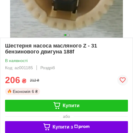
Шестерня насоса масляного Z - 31
бензинового двигуна 188f
В наявності
Код: az001185
Роздріб
206
₴
212 ₴
Економія
6 ₴
Купити
або
Купити з