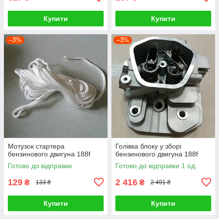
Купити
Купити
–3%
–3%
Мотузок стартера
Голівка блоку у зборі
бензинового двигуна 188f
бензинового двигуна 188f
Готово до відправки
Готово до відправки 1 од.
129
2 416
₴
₴
133 ₴
2 491 ₴
Купити
Купити