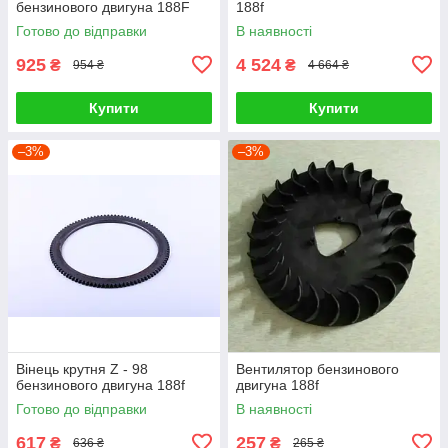
бензинового двигуна 188F
188f
Готово до відправки
В наявності
925
4 524
₴
₴
954 ₴
4 664 ₴
Купити
Купити
–3%
–3%
Вінець крутня Z - 98
Вентилятор бензинового
бензинового двигуна 188f
двигуна 188f
Готово до відправки
В наявності
617
257
₴
₴
636 ₴
265 ₴