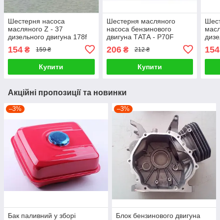
Шестерня насоса
Шестерня масляного
Шес
масляного Z - 37
насоса бензинового
масл
дизельного двигуна 178f
двигуна ТАТА - P70F
дизе
154
206
154
₴
₴
159 ₴
212 ₴
Купити
Купити
Акційні пропозиції та новинки
–3%
–3%
Бак паливний у зборі
Блок бензинового двигуна