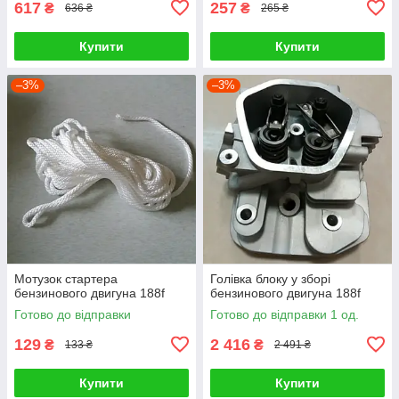
617
257
₴
₴
636 ₴
265 ₴
Купити
Купити
–3%
–3%
Мотузок стартера
Голівка блоку у зборі
бензинового двигуна 188f
бензинового двигуна 188f
Готово до відправки
Готово до відправки 1 од.
129
2 416
₴
₴
133 ₴
2 491 ₴
Купити
Купити