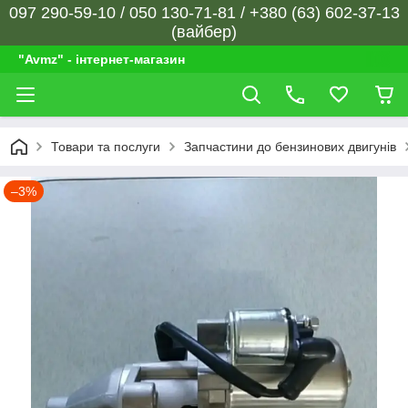
097 290-59-10 / 050 130-71-81 / +380 (63) 602-37-13
(вайбер)
"Avmz" - інтернет-магазин
Товари та послуги
Запчастини до бензинових двигунів
–3%