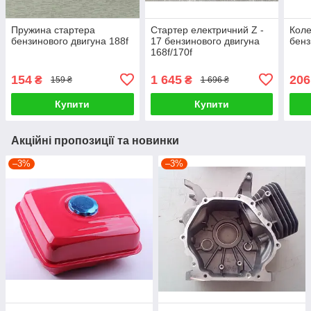
Пружина стартера
Стартер електричний Z -
Коле
бензинового двигуна 188f
17 бензинового двигуна
бенз
168f/170f
154
1 645
206
₴
₴
159 ₴
1 696 ₴
Купити
Купити
Акційні пропозиції та новинки
–3%
–3%