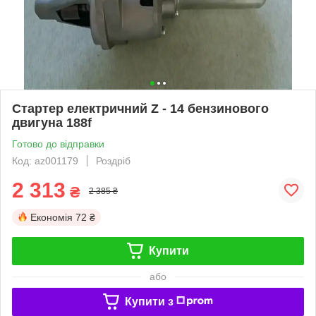
Стартер електричний Z - 14 бензинового
двигуна 188f
Готово до відправки
Код: az001179
Роздріб
2 313
₴
2 385 ₴
Економія
72 ₴
Купити
або
Купити з