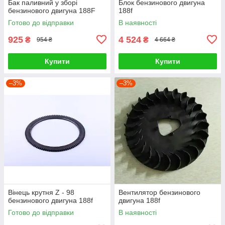
Бак паливний у зборі
Блок бензинового двигуна
бензинового двигуна 188F
188f
Готово до відправки
В наявності
925
4 524
₴
₴
954 ₴
4 664 ₴
Купити
Купити
–3%
–3%
Вінець крутня Z - 98
Вентилятор бензинового
бензинового двигуна 188f
двигуна 188f
Готово до відправки
В наявності