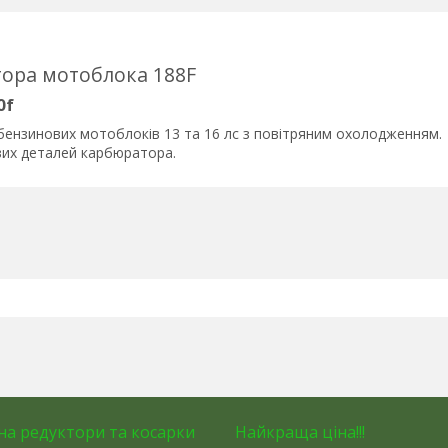
ора мотоблока 188F
0f
бензинових мотоблоків 13 та 16 лс з повітряним охолодженням.
евих деталей карбюратора.
на редуктори та косарки
Найкраща ціна!!!