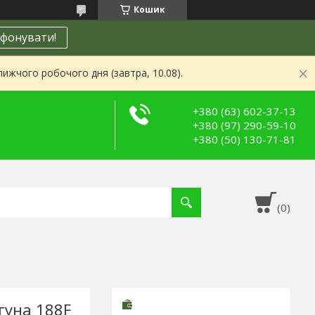
Кошик
фонувати!
ижчого робочого дня (завтра, 10.08).
+380 (63) 602-37-13
+380 (97) 290-59-10
+380 (50) 130-71-81
гуна 188F