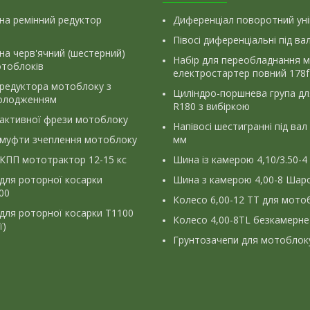
на ремінний редуктор
Диференціал поворотний ун
Півосі диференціальні під ва
на черв'ячний (шестерний)
Набір для переобладнання 
отоблоків
електростартер повний 178f
 редуктора мотоблоку з
Циліндро-поршнева група д
олодженням
R180 з вибіркою
 активної фрези мотоблоку
Напівосі шестигранні під вал
 муфти зчеплення мотоблоку
мм
КПП мототрактор 12-15 кс
Шина із камерою 4,10/3.50-4
для роторної косарки
Шина з камерою 4,00-8 Шаро
900
Колесо 6,00-12 ТТ для мото
для роторної косарки Т1100
Колесо 4,00-8TL безкамерне
ї)
Грунтозачепи для мотоблок