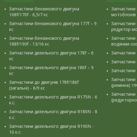
Запчастини бензинового двигуна
Запчастини 
168f/170f - 6,5/7 кс
мотоблоків
Запчастини бензинового двигуна 177f – 9
Запчастини 
кс
редуктор м
Запчастини бензинового двигуна
Запчастини
188f/190f - 13/16 кс
водяним ох
Запчастини дизельного двигуна 178f – 6
Запчастини
кс
Запчастини
Запчастини дизельного двигуна 186f – 9
Запчастини 
кс
Запчастини 
Запчастини до двигунів 178f/186f
(ремінна) т
(загальні) - 6/9 кс
Запчастини 
Запчастини дизельного двигуна R175N - 6
(редукторно
к.с.
Запчастини дизельного двигуна R180N - 8
к.с.
Запчастини дизельного двигуна R190N -
10 к.с.