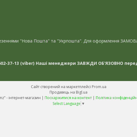
евезеннями "Нова Пошта" та "Укрпошта". Для оформлення ЗАМОВ
02-37-13 (viber)
Наші менеджери ЗАВЖДИ ОБ’ЯЗОВНО перед
Сайт створений на маркетплейсі
Prom.ua
Продавець на Bigl.ua
"Avmz" - інтернет-магазин |
Поскаржитися на контент
|
Політика конфіденційн
Select Language
▼