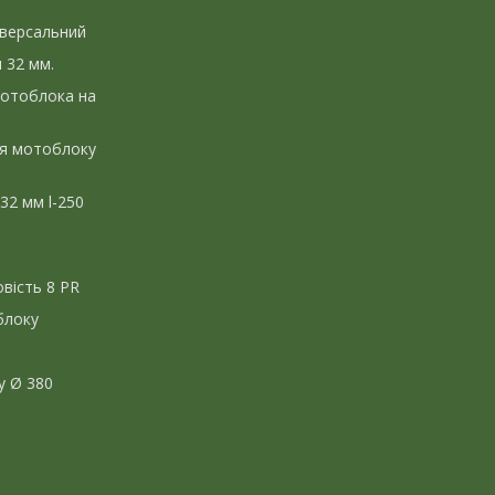
іверсальний
л 32 мм.
мотоблока на
ля мотоблоку
 32 мм l-250
вість 8 PR
блоку
у Ø 380