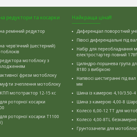
на редуктори та косарки
Найкраща ціна!!!
на ремінний редуктор
Диференціал поворотний ун
Півосі диференціальні під ва
на черв'ячний (шестерний)
Набір для переобладнання 
отоблоків
електростартер повний 178f
 редуктора мотоблоку з
Циліндро-поршнева група д
олодженням
R180 з вибіркою
 активної фрези мотоблоку
Напівосі шестигранні під вал
 муфти зчеплення мотоблоку
мм
КПП мототрактор 12-15 кс
Шина із камерою 4,10/3.50-4
для роторної косарки
Шина з камерою 4,00-8 Шаро
900
Колесо 6,00-12 ТТ для мото
для роторної косарки Т1100
Колесо 4,00-8TL безкамерне
ї)
Грунтозачепи для мотоблок