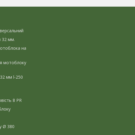
іверсальний
л 32 мм.
мотоблока на
ля мотоблоку
 32 мм l-250
вість 8 PR
блоку
у Ø 380