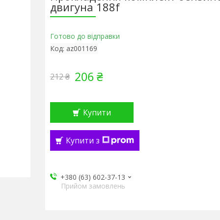
двигуна 188f
Готово до відправки
Код:
az001169
206 ₴
212 ₴
Купити
Купити з
+380 (63) 602-37-13
Прийом замовлень