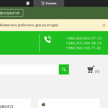
Кошик
фонувати!
йближчого робочого дня (сьогодні).
+380 (63) 602-37-13
+380 (97) 290-59-10
+380 (50) 130-71-81
ового