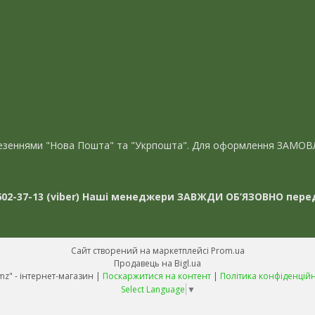
евезеннями "Нова Пошта" та "Укрпошта". Для оформлення ЗАМОВ
02-37-13 (viber)
Наші менеджери ЗАВЖДИ ОБ’ЯЗОВНО перед
Сайт створений на маркетплейсі
Prom.ua
Продавець на Bigl.ua
"Avmz" - інтернет-магазин |
Поскаржитися на контент
|
Політика конфіденційн
Select Language
▼