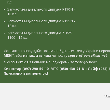
к.с.
Запчастини дизельного двигуна R190N -
10 к.с.
Запчастини дизельного двигуна R195N -
12 к.с.
Запчастини дизельного двигуна ZH/ZS
1100 - 15 к.с.
Доставка товару здійснюється в будь-яку точку України пер
МЕНІ
", або
напишить нам
на пошту
space_of_parts@ukr.net
або зв'яжіться з нашими менеджерами за телефонами:
Киевстар (097) 290-59-10; МТС (050) 130-71-81; Лайф (063) 6
Приємних вам покупок!