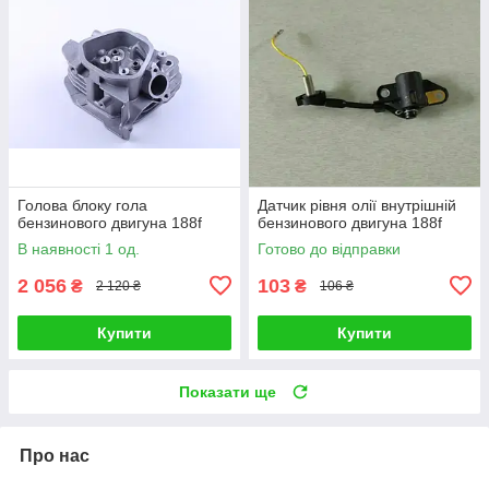
Голова блоку гола
Датчик рівня олії внутрішній
бензинового двигуна 188f
бензинового двигуна 188f
В наявності 1 од.
Готово до відправки
2 056
103
₴
₴
2 120 ₴
106 ₴
Купити
Купити
Показати ще
Про нас