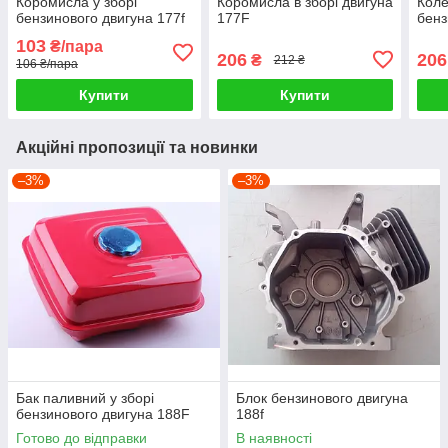
Коромисла у зборі
Коромисла в зборі двигуна
Коле
бензинового двигуна 177f
177F
бенз
103
₴/пара
206
206
₴
212 ₴
106 ₴/пара
Купити
Купити
Акційні пропозиції та новинки
–3%
–3%
Бак паливний у зборі
Блок бензинового двигуна
бензинового двигуна 188F
188f
Готово до відправки
В наявності