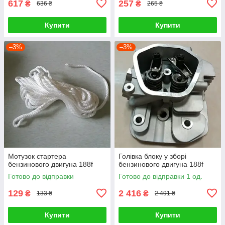
617
257
₴
₴
636 ₴
265 ₴
Купити
Купити
–3%
–3%
Мотузок стартера
Голівка блоку у зборі
бензинового двигуна 188f
бензинового двигуна 188f
Готово до відправки
Готово до відправки 1 од.
129
2 416
₴
₴
133 ₴
2 491 ₴
Купити
Купити