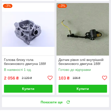
–3%
–3%
Голова блоку гола
Датчик рівня олії внутрішній
бензинового двигуна 188f
бензинового двигуна 188f
В наявності 1 од.
Готово до відправки
2 056
103
₴
₴
2 120 ₴
106 ₴
Купити
Купити
Показати ще