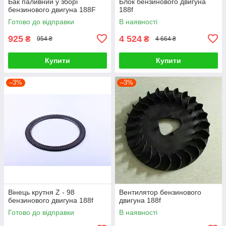
Бак паливний у зборі
Блок бензинового двигуна
бензинового двигуна 188F
188f
Готово до відправки
В наявності
925
4 524
₴
₴
954 ₴
4 664 ₴
Купити
Купити
–3%
–3%
Вінець крутня Z - 98
Вентилятор бензинового
бензинового двигуна 188f
двигуна 188f
Готово до відправки
В наявності