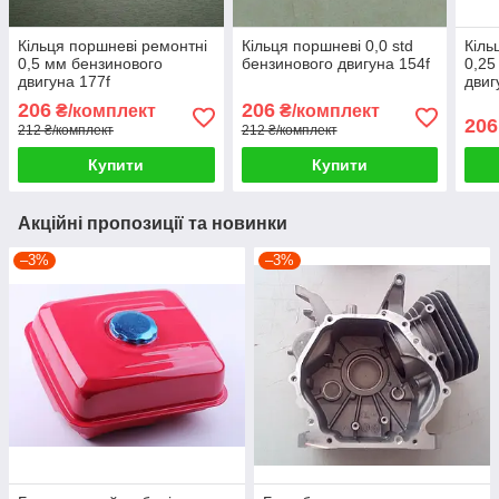
Кільця поршневі ремонтні
Кільця поршневі 0,0 std
Кіль
0,5 мм бензинового
бензинового двигуна 154f
0,25
двигуна 177f
двиг
206
206
₴/комплект
₴/комплект
206
212 ₴/комплект
212 ₴/комплект
Купити
Купити
Акційні пропозиції та новинки
–3%
–3%