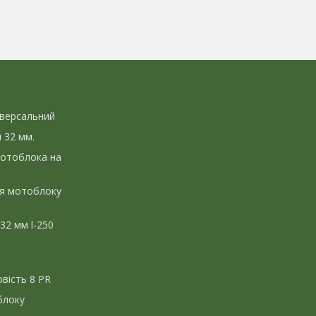
іверсальний
л 32 мм.
мотоблока на
ля мотоблоку
 32 мм l-250
вість 8 PR
блоку