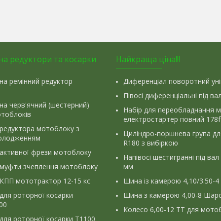
на редуктори та косарки
Найкраща ціна!!!
на ремінний редуктор
Диференціал поворотний ун
Півосі диференціальні під ва
на черв'ячний (шестерний)
Набір для переобладнання 
отоблоків
електростартер повний 178f
 редуктора мотоблоку з
Циліндро-поршнева група д
олодженням
R180 з вибіркою
 активної фрези мотоблоку
Напівосі шестигранні під вал
 муфти зчеплення мотоблоку
мм
КПП мототрактор 12-15 кс
Шина із камерою 4,10/3.50-4
для роторної косарки
Шина з камерою 4,00-8 Шаро
900
Колесо 6,00-12 ТТ для мото
для роторної косарки Т1100