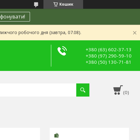
Кошик
фонувати!
ижчого робочого дня (завтра, 07.08).
+380 (63) 602-37-13
+380 (97) 290-59-10
+380 (50) 130-71-81