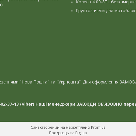
Колесо 4,00-8TL безкамерне
ї)
Грунтозачепи для мотоблок
евезеннями "Нова Пошта" та "Укрпошта". Для оформлення ЗАМОВ
02-37-13 (viber)
Наші менеджери ЗАВЖДИ ОБ’ЯЗОВНО перед
Сайт створений на маркетплейсі
Prom.ua
Продавець на Bigl.ua