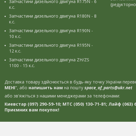
Запчастини дизельного двигуна R175N - 6
(редукторно
к.с.
Запчастини дизельного двигуна R180N - 8
к.с.
Запчастини дизельного двигуна R190N -
10 к.с.
Запчастини дизельного двигуна R195N -
12 к.с.
Запчастини дизельного двигуна ZH/ZS
1100 - 15 к.с.
Доставка товару здійснюється в будь-яку точку України пер
МЕНІ
", або
напишить нам
на пошту
space_of_parts@ukr.net
або зв'яжіться з нашими менеджерами за телефонами:
Киевстар (097) 290-59-10; МТС (050) 130-71-81; Лайф (063) 6
Приємних вам покупок!