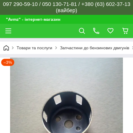
097 290-59-10 / 050 130-71-81 / +380 (63) 602-37-13
(вайбер)
"Avmz" - інтернет-магазин
Товари та послуги
Запчастини до бензинових двигунів
–3%