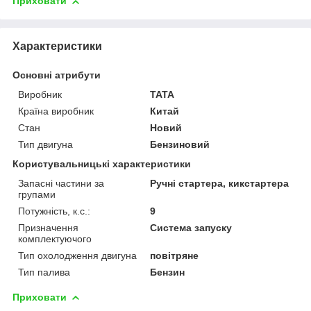
Приховати
Характеристики
Основні атрибути
Виробник
TATA
Країна виробник
Китай
Стан
Новий
Тип двигуна
Бензиновий
Користувальницькі характеристики
Запасні частини за
Ручні стартера, кикстартера
групами
Потужність, к.с.:
9
Призначення
Система запуску
комплектуючого
Тип охолодження двигуна
повітряне
Тип палива
Бензин
Приховати