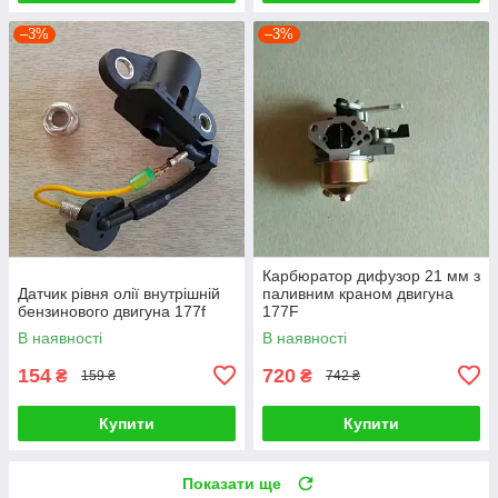
–3%
–3%
Карбюратор дифузор 21 мм з
Датчик рівня олії внутрішній
паливним краном двигуна
бензинового двигуна 177f
177F
В наявності
В наявності
154
720
₴
₴
159 ₴
742 ₴
Купити
Купити
Показати ще