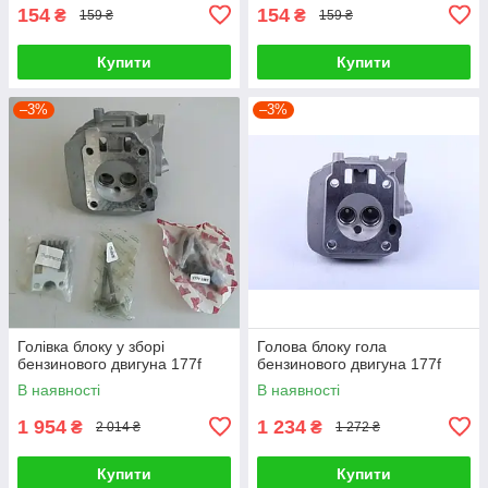
154
154
₴
₴
159 ₴
159 ₴
Купити
Купити
–3%
–3%
Голівка блоку у зборі
Голова блоку гола
бензинового двигуна 177f
бензинового двигуна 177f
В наявності
В наявності
1 954
1 234
₴
₴
2 014 ₴
1 272 ₴
Купити
Купити