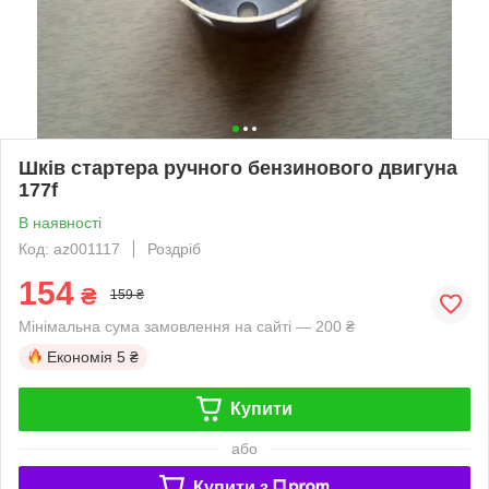
Шків стартера ручного бензинового двигуна
177f
В наявності
Код: az001117
Роздріб
154
₴
159 ₴
Мінімальна сума замовлення на сайті — 200 ₴
Економія
5 ₴
Купити
або
Купити з