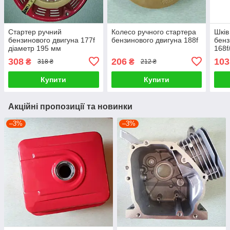
Стартер ручний
Колесо ручного стартера
Шків
бензинового двигуна 177f
бензинового двигуна 188f
бенз
діаметр 195 мм
168f
308
206
103
₴
₴
318 ₴
212 ₴
Купити
Купити
Акційні пропозиції та новинки
–3%
–3%