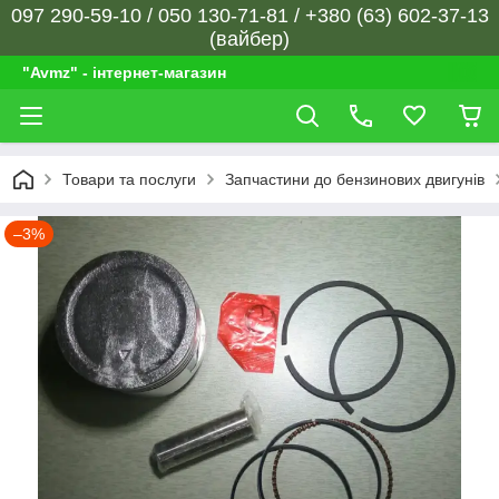
097 290-59-10 / 050 130-71-81 / +380 (63) 602-37-13
(вайбер)
"Avmz" - інтернет-магазин
Товари та послуги
Запчастини до бензинових двигунів
–3%