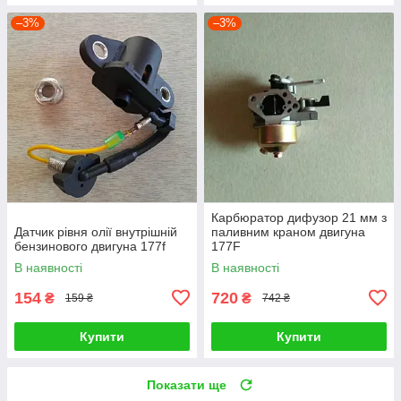
–3%
–3%
Карбюратор дифузор 21 мм з
Датчик рівня олії внутрішній
паливним краном двигуна
бензинового двигуна 177f
177F
В наявності
В наявності
154
720
₴
₴
159 ₴
742 ₴
Купити
Купити
Показати ще