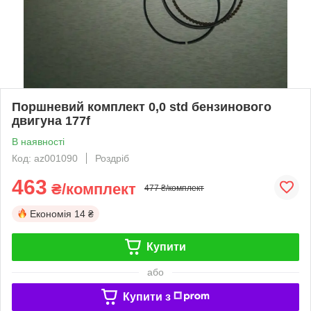
Поршневий комплект 0,0 std бензинового
двигуна 177f
В наявності
Код: az001090
Роздріб
463
₴/комплект
477 ₴/комплект
Економія
14 ₴
Купити
або
Купити з