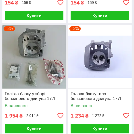
154
154
₴
₴
159 ₴
159 ₴
Купити
Купити
–3%
–3%
Голівка блоку у зборі
Голова блоку гола
бензинового двигуна 177f
бензинового двигуна 177f
В наявності
В наявності
1 954
1 234
₴
₴
2 014 ₴
1 272 ₴
Купити
Купити