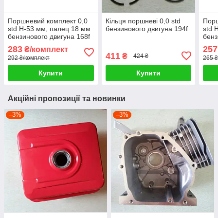
Поршневий комплект 0,0
Кільця поршневі 0,0 std
Порш
std H-53 мм, палец 18 мм
бензинового двигуна 194f
std 
бензинового двигуна 168f
бенз
283
257
₴/комплект
411
₴
424 ₴
292 ₴/комплект
265 ₴
Купити
Купити
Акційні пропозиції та новинки
–3%
–3%