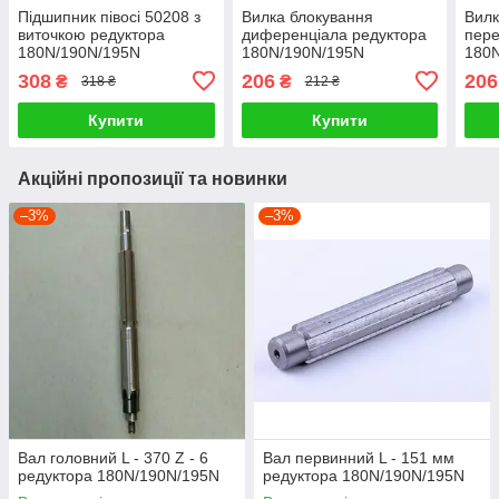
Підшипник півосі 50208 з
Вилка блокування
Вилк
виточкою редуктора
диференціала редуктора
пере
180N/190N/195N
180N/190N/195N
180
308
206
206
₴
₴
318 ₴
212 ₴
Купити
Купити
Акційні пропозиції та новинки
–3%
–3%
Вал головний L - 370 Z - 6
Вал первинний L - 151 мм
редуктора 180N/190N/195N
редуктора 180N/190N/195N