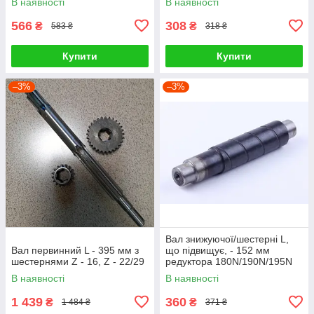
В наявності
В наявності
566
308
₴
₴
583 ₴
318 ₴
Купити
Купити
–3%
–3%
Вал знижуючої/шестерні L,
Вал первинний L - 395 мм з
що підвищує, - 152 мм
шестернями Z - 16, Z - 22/29
редуктора 180N/190N/195N
В наявності
В наявності
1 439
360
₴
₴
1 484 ₴
371 ₴