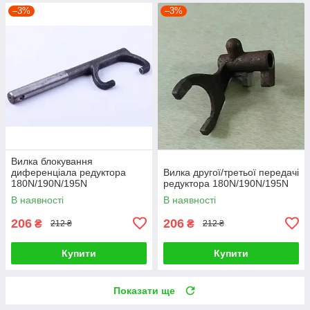
–3%
–3%
Вилка блокування
диференціала редуктора
Вилка другої/третьої передачі
180N/190N/195N
редуктора 180N/190N/195N
В наявності
В наявності
206
206
₴
₴
212 ₴
212 ₴
Купити
Купити
Показати ще