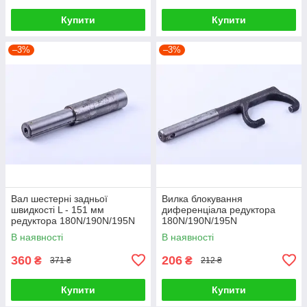
Купити
Купити
–3%
–3%
Вал шестерні задньої
Вилка блокування
швидкості L - 151 мм
диференціала редуктора
редуктора 180N/190N/195N
180N/190N/195N
В наявності
В наявності
360
206
₴
₴
371 ₴
212 ₴
Купити
Купити