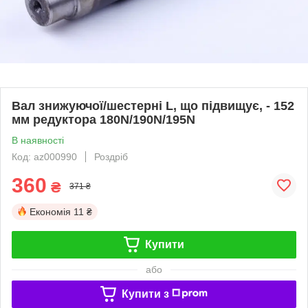
Вал знижуючої/шестерні L, що підвищує, - 152
мм редуктора 180N/190N/195N
В наявності
Код: az000990
Роздріб
360
₴
371 ₴
Економія
11 ₴
Купити
або
Купити з