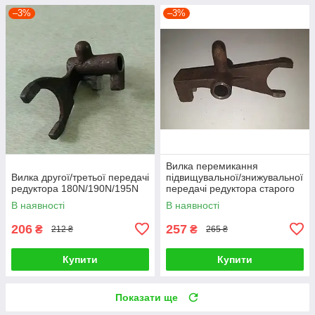
–3%
–3%
Вилка перемикання
Вилка другої/третьої передачі
підвищувальної/знижувальної
редуктора 180N/190N/195N
передачі редуктора старого
зразка КПП 81-1
В наявності
В наявності
206
257
₴
₴
212 ₴
265 ₴
Купити
Купити
Показати ще