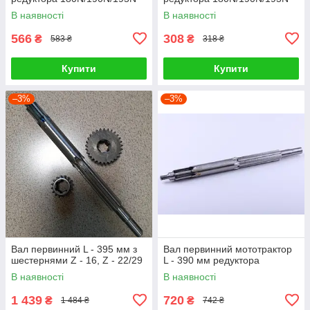
В наявності
В наявності
566
308
₴
₴
583 ₴
318 ₴
Купити
Купити
–3%
–3%
Вал первинний L - 395 мм з
Вал первинний мототрактор
шестернями Z - 16, Z - 22/29
L - 390 мм редуктора
В наявності
В наявності
1 439
720
₴
₴
1 484 ₴
742 ₴