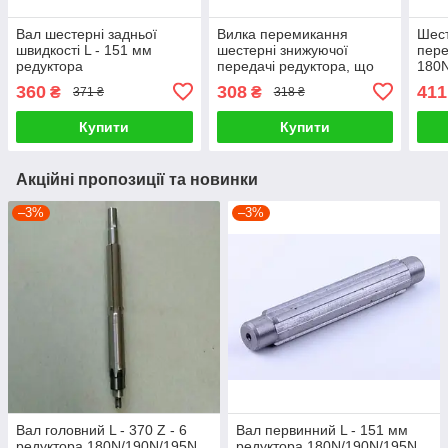
Вал шестерні задньої
Вилка перемикання
Шест
швидкості L - 151 мм
шестерні знижуючої
пере
редуктора
передачі редуктора, що
180
180N/190N/195N
підвищує/,
360
308
411
₴
₴
371 ₴
318 ₴
180N/190N/195N
Купити
Купити
Акційні пропозиції та новинки
–3%
–3%
Вал головний L - 370 Z - 6
Вал первинний L - 151 мм
редуктора 180N/190N/195N
редуктора 180N/190N/195N